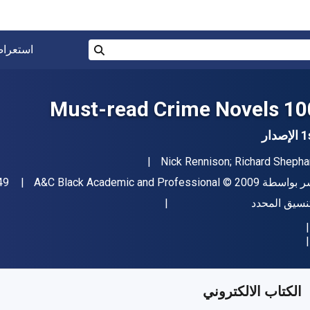
البحث في المتجر برقم ISBN، أو العنوان أو 
استعرا
بحث
100 Must-read Crime
إصدار
مؤلف (المؤلفون)
Nick Rennison; Richard Shepha
اشر
حقوق الطبع والنشر
ر بواسطة
© 2009
A&C Black Academic and Professional
49
ل
تنسيق المحدد
فر من
﷼‎
SAR
37.55
SKU:
9781408103708R1
الكتاب الالكتروني