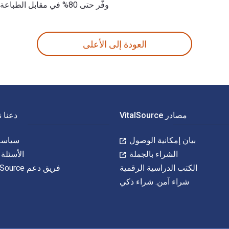
وفّر حتى 80% في مقابل الطباعة عن طريق الانتقال إلى الحياة الرقمية من خلال VitalSource.
العودة إلى الأعلى
مصادر VitalSource
دعنا 
بيان إمكانية الوصول
سياسة 
الشراء بالجملة
الأسئلة 
الكتب الدراسية الرقمية
فريق دعم VitalSource
شراء آمن. شراء ذكي