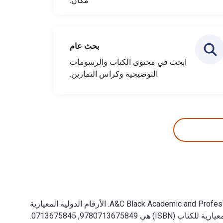
مكان.
بحث عام
ابحث في محتوى الكتاب والرسومات
التوضيحية وكراس التمارين.
100 Must-read Crime Novels 1st الإصدار تمت الكتابة بواسطة Nick Rennison; Richard Shephard وتم النشر بواسطة A&C Black Academic and Professional. الأرقام الدولية المعيارية
للكتب الدراسية الإلكترونية والرقمية لـ 100 Must-read Crime Novels هي 9781408103708, 1408103702 و الأرقام الدولية المعيارية للكتاب (ISBN) هي 9780713675849, 0713675845.