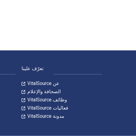
100 Must-read Crime Novels 1st الإصدار تمت الكتابة بواسطة Nick Rennison; Richard Shephard وتم النشر بواسطة A&C Black Academic and Professional. الأرقام الدولية المعيارية للكتب الدراسية الإلكترونية والرقمية لـ 100 Must-read Crime Novels هي 9781408103708, 1408103702 و الأرقام الدولية المعيارية للكتاب (ISBN) هي 9780713675849, 0713675845. وفّر حتى 80% في مقابل الطباعة عن طريق الانتقال إلى الحياة الرقمية من خلال VitalSource.
لتنقل في التذييل
تعرّف علينا
عن VitalSource
الصحافة والإعلام
وظائف VitalSource
فعاليات VitalSource
مدونة VitalSource