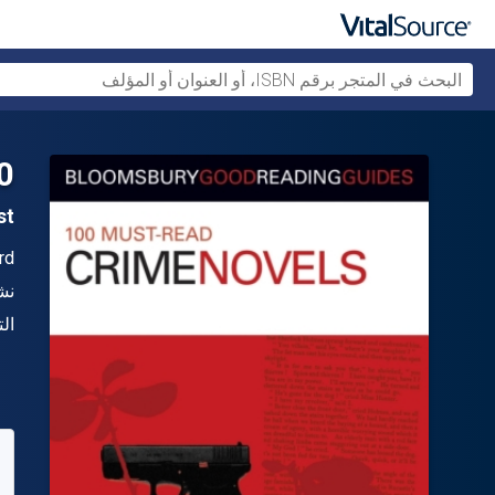
 Novels
1st ال
ال
rd
الن
نش
شك
ال
متو
80