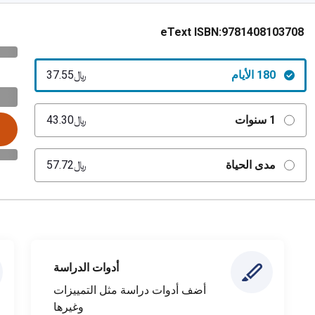
eText ISBN:
9781408103708
180 الأيام
﷼‎37.55
1 سنوات
﷼‎43.30
مدى الحياة
﷼‎57.72
أدوات الدراسة
أضف أدوات دراسة مثل التمييزات
وغيرها