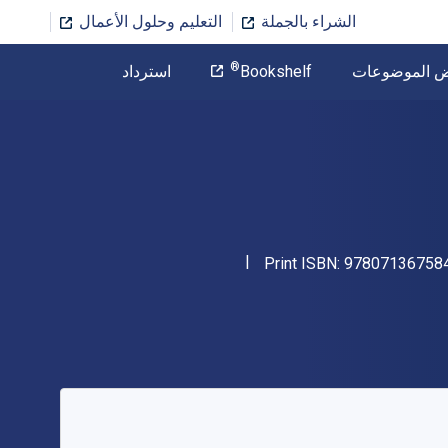
الشراء بالجملة
التعليم وحلول الأعمال
المؤلف
®
ض الموضوعات
Bookshelf
استرداد
تخطي إلى المحتوى الرئيسي
"ISBN-13 9780713675849"
Print ISBN:
97807136758