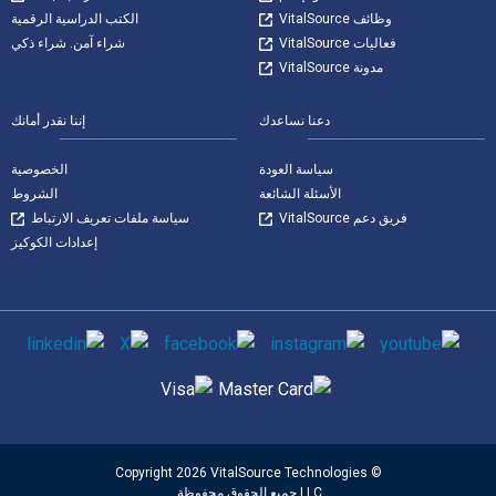
وظائف VitalSource
الكتب الدراسية الرقمية
فعاليات VitalSource
شراء آمن. شراء ذكي
مدونة VitalSource
دعنا نساعدك
إننا نقدر أمانك
سياسة العودة
الخصوصية
الأسئلة الشائعة
الشروط
فريق دعم VitalSource
سياسة ملفات تعريف الارتباط
إعدادات الكوكيز
وسائل التواصل الاجتماعي
طرق الدفع المدعومة
© Copyright 2026 VitalSource Technologies
LLC جميع الحقوق محفوظة.