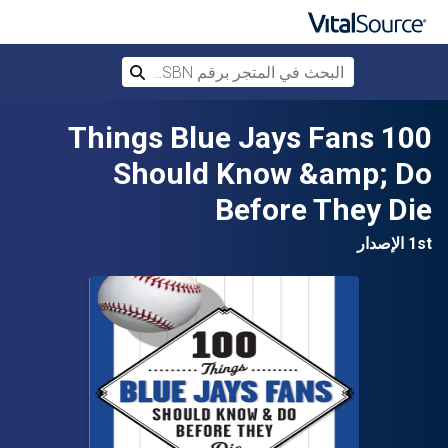
البحث في المتجر برقم ISBN، أو العنوان أ
بحث
تخطي إلى المحتوى الرئيسي
100 Things Blue Jays Fans
Should Know &amp; Do
Before They Die
1st الإصدار