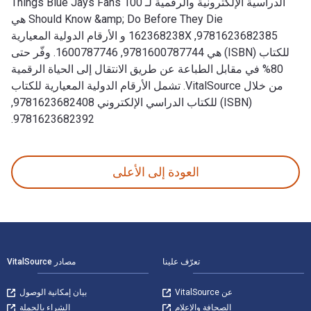
الدراسية الإلكترونية والرقمية لـ 100 Things Blue Jays Fans
Should Know &amp; Do Before They Die هي
9781623682385, 162368238X و الأرقام الدولية المعيارية
للكتاب (ISBN) هي 9781600787744, 1600787746. وفّر حتى
80% في مقابل الطباعة عن طريق الانتقال إلى الحياة الرقمية
من خلال VitalSource. تشمل الأرقام الدولية المعيارية للكتاب
(ISBN) للكتاب الدراسي الإلكتروني 9781623682408,
9781623682392.
100 Things Blue Jays Fans Should Know &amp; Do Before They Die 1st الإصدار تمت الكتابة بواسطة Steve Clarke وتم النشر بواسطة Triumph Books. الأرقام الدولية المعيارية للكتب الدراسية الإلكترونية والرقمية لـ 100 Things Blue Jays Fans Should Know &amp; Do Before They Die هي 9781623682385, 162368238X و الأرقام الدولية المعيارية للكتاب (ISBN) هي 9781600787744, 1600787746. وفّر حتى 80% في مقابل الطباعة عن طريق الانتقال إلى الحياة الرقمية من خلال VitalSource. تشمل الأرقام الدولية المعيارية للكتاب (ISBN) للكتاب الدراسي الإلكتروني 9781623682408, 9781623682392.
العودة إلى الأعلى
لتنقل في التذييل
تعرّف علينا
مصادر VitalSource
عن VitalSource
بيان إمكانية الوصول
الصحافة والإعلام
الشراء بالجملة