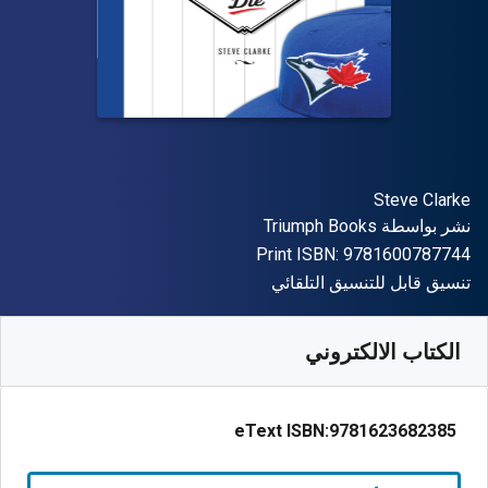
المؤلف (المؤلفون)
Steve Clarke
الناشر
نشر بواسطة
Triumph Books
"ISBN-13 9781600787744"
Print ISBN:
9781600787744
شكل
تنسيق قابل للتنسيق التلقائي
متوفر من
﷼‎
SAR
12.87
SKU:
9781623682385R30
الكتاب الالكتروني
eText ISBN:
9781623682385