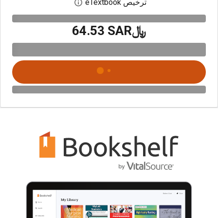
ترخيص eTextbook
افتح مربع حوار الترخيص
﷼‎64.53 SAR