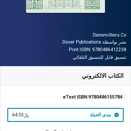
المؤلف (المؤلفون)
Denonvilliers Co.
الناشر
نشر بواسطة
Dover Publications
"ISBN-13 9780486412238"
Print ISBN:
9780486412238
شكل
تنسيق قابل للتنسيق التلقائي
متوفر من
﷼‎
SAR
64.53
SKU:
9780486155784
الكتاب الالكتروني
eText ISBN:
9780486155784
مدى الحياة
﷼‎64.53