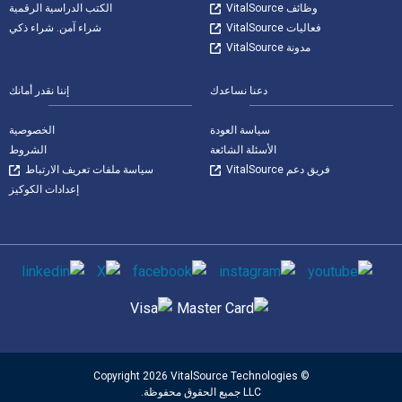
وظائف VitalSource
الكتب الدراسية الرقمية
فعاليات VitalSource
شراء آمن. شراء ذكي
مدونة VitalSource
دعنا نساعدك
إننا نقدر أمانك
سياسة العودة
الخصوصية
الأسئلة الشائعة
الشروط
فريق دعم VitalSource
سياسة ملفات تعريف الارتباط
إعدادات الكوكيز
وسائل التواصل الاجتماعي
طرق الدفع المدعومة
© Copyright 2026 VitalSource Technologies
LLC جميع الحقوق محفوظة.