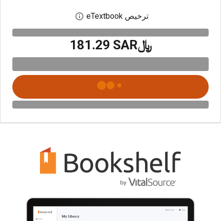
ترخيص eTextbook
افتح مربع حوار الترخيص
﷼‎181.29 SAR