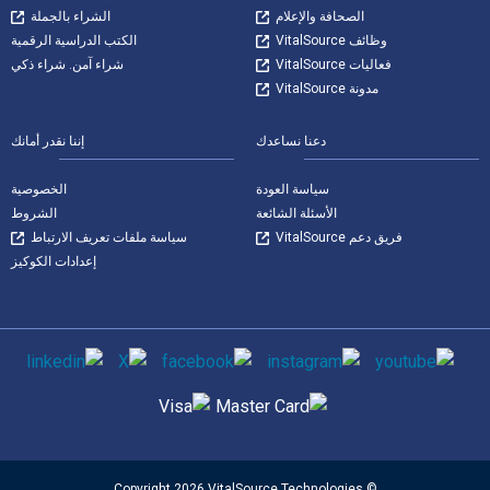
الصحافة والإعلام
الشراء بالجملة
وظائف VitalSource
الكتب الدراسية الرقمية
فعاليات VitalSource
شراء آمن. شراء ذكي
مدونة VitalSource
دعنا نساعدك
إننا نقدر أمانك
سياسة العودة
الخصوصية
الأسئلة الشائعة
الشروط
فريق دعم VitalSource
سياسة ملفات تعريف الارتباط
إعدادات الكوكيز
وسائل التواصل الاجتماعي
طرق الدفع المدعومة
© Copyright 2026 VitalSource Technologies