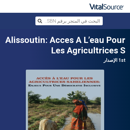
البحث في المتجر برقم ISBN، أو العنوان أ
بحث
تخطي إلى المحتوى الرئيسي
Alissoutin: Acces A L’eau Pour
Les Agricultrices S
1st الإصدار