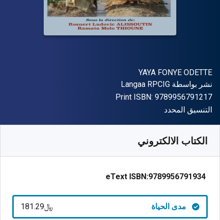
المؤلف (المؤلفون)
YAYA FONYE ODETTE
الناشر
نشر بواسطة
Langaa RPCIG
"ISBN-13 9789956791217"
Print ISBN:
9789956791217
شكل
التنسيق المحدد
متوفر من
﷼‎
SAR
181.29
SKU:
9789956791934
الكتاب الالكتروني
eText ISBN:
9789956791934
مدى الحياة
﷼‎181.29