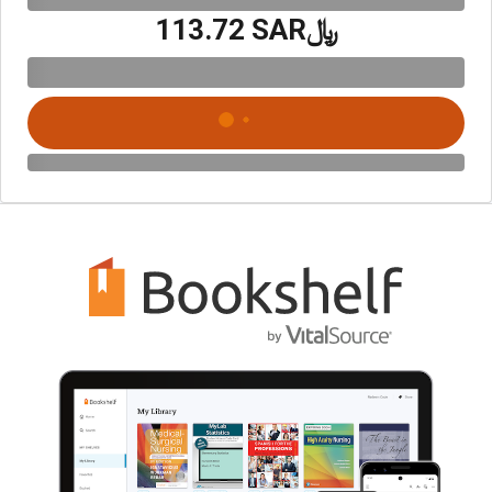
﷼‎113.72 SAR