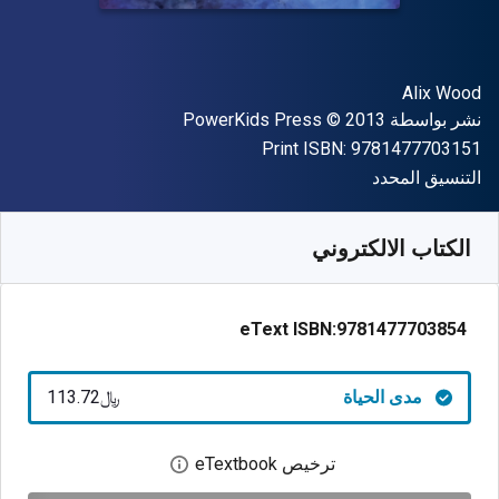
المؤلف (المؤلفون)
Alix Wood
الناشر
حقوق الطبع والنشر
نشر بواسطة
© 2013
PowerKids Press
"ISBN-13 9781477703151"
Print ISBN:
9781477703151
شكل
التنسيق المحدد
متوفر من
﷼‎
SAR
113.72
SKU:
9781477703854
الكتاب الالكتروني
eText ISBN:
9781477703854
مدى الحياة
﷼‎113.72
ترخيص eTextbook
افتح مربع حوار الترخيص