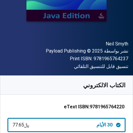
المؤلف (المؤلفون)
Neil Smyth
الناشر
حقوق الطبع والنشر
نشر بواسطة
© 2025
Payload Publishing
"ISBN-13 9781965764237"
Print ISBN:
9781965764237
شكل
تنسيق قابل للتنسيق التلقائي
متوفر من
﷼‎
SAR
77.65
SKU:
9781965764220R30
الكتاب الالكتروني
eText ISBN:
9781965764220
30 الأيام
﷼‎77.65