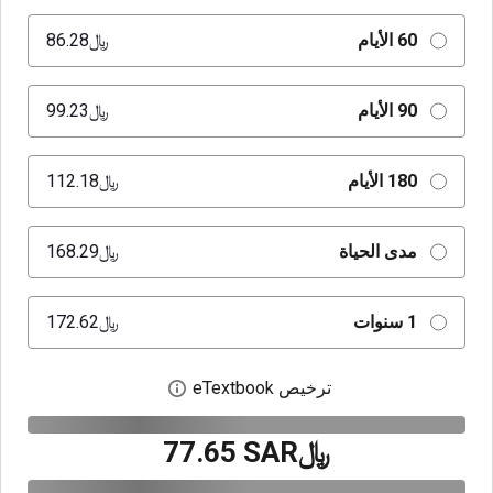
60 الأيام
﷼‎86.28
90 الأيام
﷼‎99.23
180 الأيام
﷼‎112.18
مدى الحياة
﷼‎168.29
1 سنوات
﷼‎172.62
ترخيص eTextbook
افتح مربع حوار الترخيص
﷼‎77.65 SAR