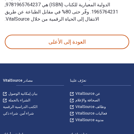
الدولية المعيارية للكتاب (ISBN) هي 9781965764237,
1965764231. وفّر حتى 80% في مقابل الطباعة عن طريق
الانتقال إلى الحياة الرقمية من خلال VitalSource.
Android Studio Narwhal Essentials - Java Edition 1st الإصدار تمت الكتابة بواسطة Neil Smyth وتم النشر بواسطة Payload Publishing. الأرقام الدولية المعيارية للكتب الدراسية الإلكترونية والرقمية لـ Android Studio Narwhal Essentials - Java Edition هي 9781965764220, 1965764223 و الأرقام الدولية المعيارية للكتاب (ISBN) هي 9781965764237, 1965764231. وفّر حتى 80% في مقابل الطباعة عن طريق الانتقال إلى الحياة الرقمية من خلال VitalSource.
العودة إلى الأعلى
لتنقل في التذييل
تعرّف علينا
مصادر VitalSource
عن VitalSource
بيان إمكانية الوصول
الصحافة والإعلام
الشراء بالجملة
وظائف VitalSource
الكتب الدراسية الرقمية
فعاليات VitalSource
شراء آمن. شراء ذكي
مدونة VitalSource