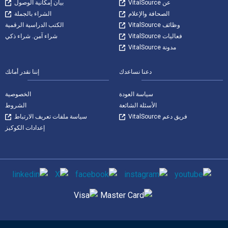
عن VitalSource
بيان إمكانية الوصول
الصحافة والإعلام
الشراء بالجملة
وظائف VitalSource
الكتب الدراسية الرقمية
فعاليات VitalSource
شراء آمن. شراء ذكي
مدونة VitalSource
دعنا نساعدك
إننا نقدر أمانك
سياسة العودة
الخصوصية
الأسئلة الشائعة
الشروط
فريق دعم VitalSource
سياسة ملفات تعريف الارتباط
إعدادات الكوكيز
وسائل التواصل الاجتماعي
طرق الدفع المدعومة