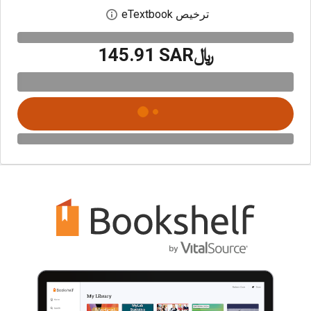
ترخيص eTextbook
افتح مربع حوار الترخيص
﷼‎145.91 SAR