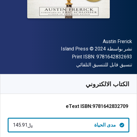
المؤلف (المؤلفون)
Austin Frerick
الناشر
حقوق الطبع والنشر
نشر بواسطة
© 2024
Island Press
"ISBN-13 9781642832693"
Print ISBN:
9781642832693
شكل
تنسيق قابل للتنسيق التلقائي
متوفر من
﷼‎
SAR
145.91
SKU:
9781642832709
الكتاب الالكتروني
eText ISBN:
9781642832709
مدى الحياة
﷼‎145.91