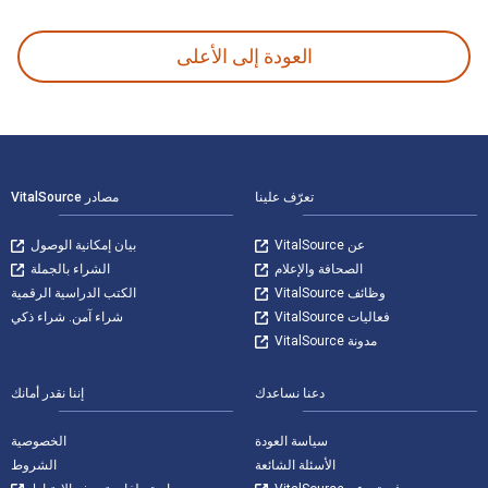
العودة إلى الأعلى
لتنقل في التذييل
تعرّف علينا
مصادر VitalSource
عن VitalSource
بيان إمكانية الوصول
الصحافة والإعلام
الشراء بالجملة
وظائف VitalSource
الكتب الدراسية الرقمية
فعاليات VitalSource
شراء آمن. شراء ذكي
مدونة VitalSource
دعنا نساعدك
إننا نقدر أمانك
سياسة العودة
الخصوصية
الأسئلة الشائعة
الشروط