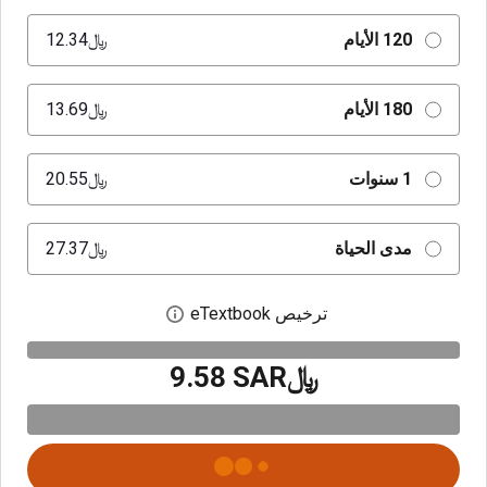
120 الأيام
﷼‎12.34
180 الأيام
﷼‎13.69
1 سنوات
﷼‎20.55
مدى الحياة
﷼‎27.37
ترخيص eTextbook
افتح مربع حوار الترخيص
﷼‎9.58 SAR