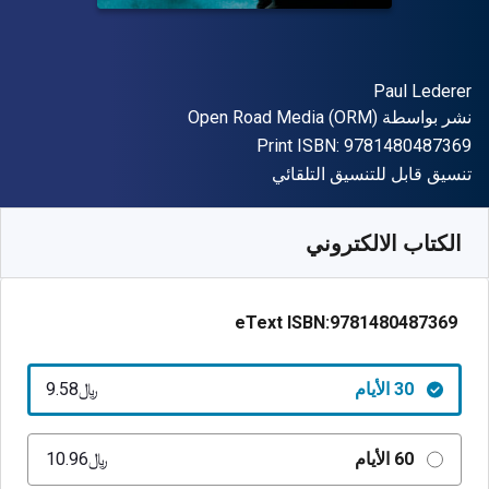
المؤلف (المؤلفون)
Paul Lederer
الناشر
نشر بواسطة
Open Road Media (ORM)
"ISBN-13 9781480487369"
Print ISBN:
9781480487369
شكل
تنسيق قابل للتنسيق التلقائي
متوفر من
﷼‎
SAR
9.58
SKU:
9781480487369R30
الكتاب الالكتروني
eText ISBN:
9781480487369
30 الأيام
﷼‎9.58
60 الأيام
﷼‎10.96