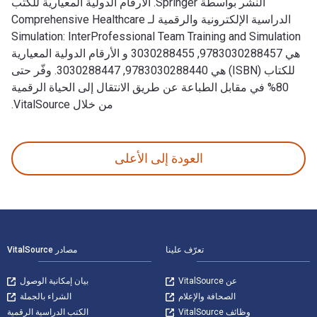
النشر بواسطة Springer. الأرقام الدولية المعيارية للكتب
الدراسية الإلكترونية والرقمية لـ Comprehensive Healthcare
Simulation: InterProfessional Team Training and Simulation
هي 9783030288457, 3030288455 و الأرقام الدولية المعيارية
للكتاب (ISBN) هي 9783030288440, 3030288447. وفّر حتى
80% في مقابل الطباعة عن طريق الانتقال إلى الحياة الرقمية
من خلال VitalSource.
Comprehensive Healthcare Simulation: InterProfessional Team Training and Simulation 1st الإصدار تمت الكتابة بواسطة John T. Paige; Shirley C. Sonesh; Deborah D. Garbee وتم النشر بواسطة Springer. الأرقام الدولية المعيارية للكتب الدراسية الإلكترونية والرقمية لـ Comprehensive Healthcare Simulation: InterProfessional Team Training and Simulation هي 9783030288457, 8455
العودة إلى الأعلى
لتنقل في التذييل
تعرّف علينا
مصادر VitalSource
عن VitalSource
بيان إمكانية الوصول
الصحافة والإعلام
الشراء بالجملة
وظائف VitalSource
الكتب الدراسية الرقمية