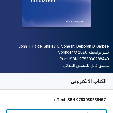
المؤلف (المؤلفون)
John T. Paige; Shirley C. Sonesh; Deborah D. Garbee
الناشر
حقوق الطبع والنشر
نشر بواسطة
© 2020
Springer
"ISBN-13 9783030288440"
Print ISBN:
9783030288440
شكل
تنسيق قابل للتنسيق التلقائي
متوفر من
﷼‎
SAR
140.33
SKU:
9783030288457R30
الكتاب الالكتروني
eText ISBN:
9783030288457