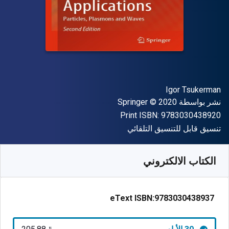
المؤلف (المؤلفون)
Igor Tsukerman
الناشر
حقوق الطبع والنشر
نشر بواسطة
© 2020
Springer
"ISBN-13 9783030438920"
Print ISBN:
9783030438920
شكل
تنسيق قابل للتنسيق التلقائي
متوفر من
﷼‎
SAR
205.88
SKU:
9783030438937R30
الكتاب الالكتروني
eText ISBN:
9783030438937