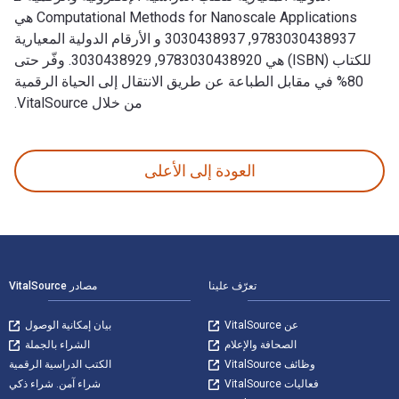
Computational Methods for Nanoscale Applications هي
9783030438937, 3030438937 و الأرقام الدولية المعيارية
للكتاب (ISBN) هي 9783030438920, 3030438929. وفّر حتى
80% في مقابل الطباعة عن طريق الانتقال إلى الحياة الرقمية
من خلال VitalSource.
Computational Methods for Nanoscale Applications: Particles, Plasmons and Waves 2nd الإصدار تمت الكتابة بواسطة Igor Tsukerman وتم النشر بواسطة Springer. الأرقام الدولية المعيارية للكتب الدراسية الإلكترونية والرقمية لـ Computational Methods for Nanoscale Applications هي 9783030438937, 3030438937 و الأرقام الدولية المع
العودة إلى الأعلى
لتنقل في التذييل
تعرّف علينا
مصادر VitalSource
عن VitalSource
بيان إمكانية الوصول
الصحافة والإعلام
الشراء بالجملة
وظائف VitalSource
الكتب الدراسية الرقمية
فعاليات VitalSource
شراء آمن. شراء ذكي