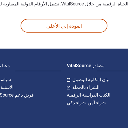
المعيارية للكتاب (ISBN) للكتاب الدراسي الإلكتروني 9798765103654.
حتى 80% في مقابل الطباعة عن طريق الانتقال إلى الحياة الرقمية من خلال VitalSource. تشمل الأرقام الدولية المعيارية للكتاب (ISBN) للكتاب الدراسي الإلكتروني 9798765103654.
العودة إلى الأعلى
مصادر VitalSource
دعنا 
بيان إمكانية الوصول
سياسة 
الشراء بالجملة
الأسئلة 
الكتب الدراسية الرقمية
فريق دعم VitalSource
شراء آمن. شراء ذكي