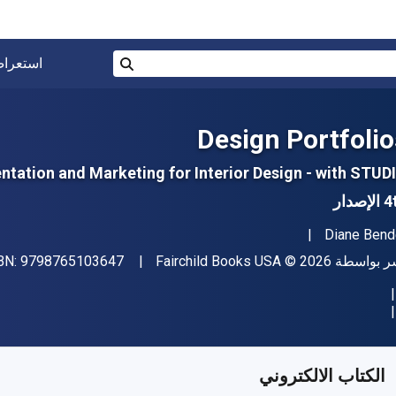
البحث في المتجر برقم ISBN، أو العنوان أو 
استعرا
بحث
Design Portfolio
ntation and Marketing for Interior Design - with STUD
إصدار
مؤلف (المؤلفون)
Diane Bend
اشر
حقوق الطبع والنشر
ر بواسطة
© 2026
Fairchild Books USA
9798765103647
SBN:
فر من
﷼‎
SAR
239.77
SKU:
9798765103661R1
الكتاب الالكتروني