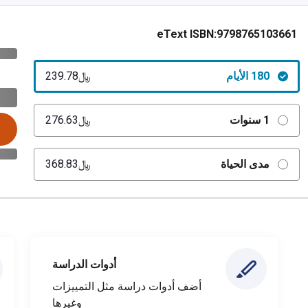
eText ISBN:
9798765103661
180 الأيام
﷼‎239.78
1 سنوات
﷼‎276.63
مدى الحياة
﷼‎368.83
أدوات الدراسة
أضف أدوات دراسة مثل التمييزات
وغيرها