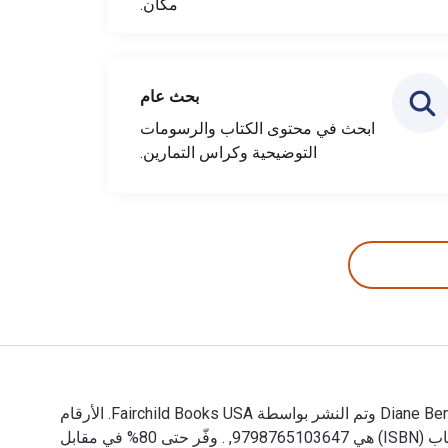
مكان.
بحث عام
ابحث في محتوى الكتاب والرسومات
التوضيحية وكراس التمارين.
Design Portfolios: Presentation and Marketing for Interior Design - with STUDIO 4th الإصدار تمت الكتابة بواسطة Diane Bender وتم النشر بواسطة Fairchild Books USA. الأرقام
الدولية المعيارية للكتب الدراسية الإلكترونية والرقمية لـ Design Portfolios هي 9798765103661, و الأرقام الدولية المعيارية للكتاب (ISBN) هي 9798765103647, . وفّر حتى 80% في مقابل