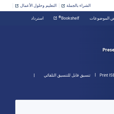
الشراء بالجملة
التعليم وحلول الأعمال
المؤلف
®
ض الموضوعات
Bookshelf
استرداد
تخطي إلى المحتوى الرئيسي
Prese
"ISBN-13 9798765103647"
شكل
Print I
تنسيق قابل للتنسيق التلقائي