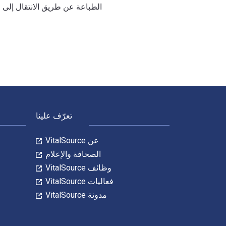
الطباعة عن طريق الانتقال إلى الحياة الرقمية من خلال VitalSource. تشمل الأرقام الدولية 
Design Portfolios: Presentation and Marketing for Interior Design - with STUDIO 4th الإصدار تمت الكتابة بواسطة Diane Bender وتم النشر بواسطة Fairchild Books USA. الأرقام الدولية المعيارية للكتب الدراسية الإلكترونية والرقمية لـ Design Portfolios هي 9798765103661, و الأرقام الدولية المعيارية للكتاب (ISBN) هي 9798765103647, . وفّر 
لتنقل في التذييل
تعرّف علينا
عن VitalSource
الصحافة والإعلام
وظائف VitalSource
فعاليات VitalSource
مدونة VitalSource