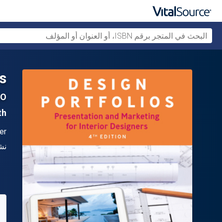
s
IO
4th ال
ال
er
الن
نش
متو
80