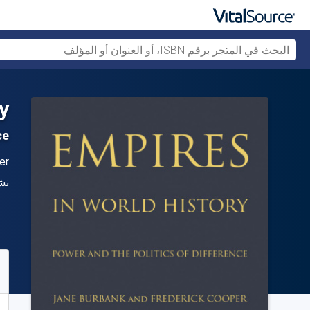
y
ce
ال
er
الن
نش
متو
09