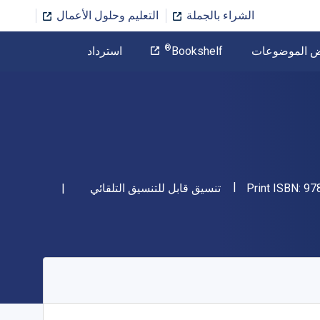
الشراء بالجملة
التعليم وحلول الأعمال
المؤلف
®
ض الموضوعات
Bookshelf
استرداد
تخطي إلى المحتوى الرئيسي
"ISBN-13 9780691127088"
شكل
97
Print ISBN:
تنسيق قابل للتنسيق التلقائي