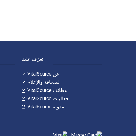
Empires in World History: Power and the Politics of Difference تمت الكتابة بواسطة Jane Burbank; Frederick Cooper وتم النشر بواسطة Princeton University Press. الأرقام الدولية المعيارية للكتب الدراسية الإلكترونية والرقمية لـ Empires in World History هي 9781400834709, 1400834708 و الأرقام الدولية المعيارية للكتاب (ISBN) هي 9780691127088, 0691127085. وفّر حتى 80% في مقابل الطباعة عن طريق الانتقال إلى الحياة الرقمية من خلال VitalSource. تشمل الأرقام الدولية المعيا
لتنقل في التذييل
تعرّف علينا
عن VitalSource
الصحافة والإعلام
وظائف VitalSource
فعاليات VitalSource
مدونة VitalSource
طرق الدفع المدعومة