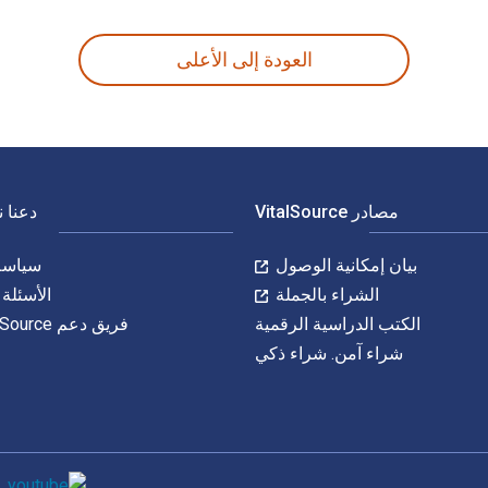
رية للكتاب (ISBN) للكتاب الدراسي الإلكتروني 9780691152363.
العودة إلى الأعلى
مصادر VitalSource
دعنا 
بيان إمكانية الوصول
سياسة 
الشراء بالجملة
الأسئلة 
الكتب الدراسية الرقمية
فريق دعم VitalSource
شراء آمن. شراء ذكي
وسائل التواصل 