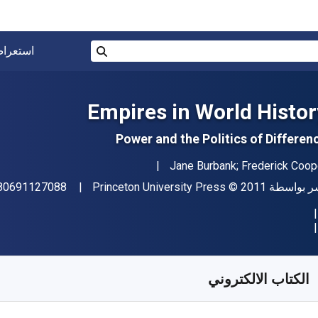
البحث في المتجر برقم ISBN، أو العنوان أو 
استعرا
بحث
Empires in World Histor
Power and the Politics of Differen
مؤلف (المؤلفون)
Jane Burbank; Frederick Coop
اشر
حقوق الطبع والنشر
ر بواسطة
© 2011
Princeton University Press
80691127088
فر من
﷼‎
SAR
151.08
SKU:
97814008347
الكتاب الالكتروني