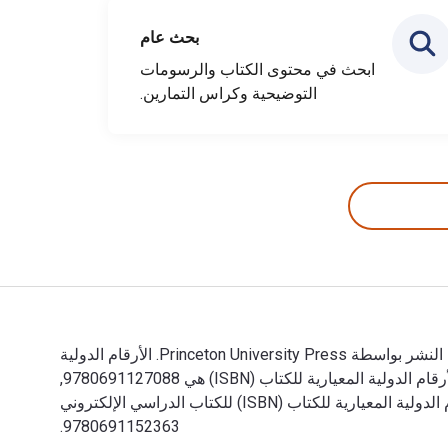
بحث عام
ابحث في محتوى الكتاب والرسومات
التوضيحية وكراس التمارين.
Empires in World History: Power and the Politics of Difference تمت الكتابة بواسطة Jane Burbank; Frederick Cooper وتم النشر بواسطة Princeton University Press. الأرقام الدولية
المعيارية للكتب الدراسية الإلكترونية والرقمية لـ Empires in World History هي 9781400834709, 1400834708 و الأرقام الدولية المعيارية للكتاب (ISBN) هي 9780691127088,
0691127085. وفّر حتى 80% في مقابل الطباعة عن طريق الانتقال إلى الحياة الرقمية من خلال VitalSource. تشمل الأرقام الدولية المعيارية للكتاب (ISBN) للكتاب الدراسي الإلكتروني
9780691152363.