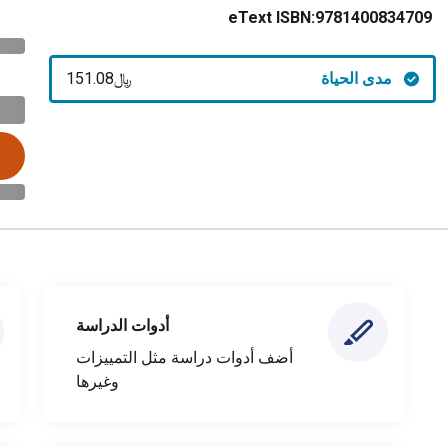
eText ISBN:
9781400834709
مدى الحياة
﷼‎151.08
أدوات الدراسة
أضف أدوات دراسة مثل التمييزات
وغيرها