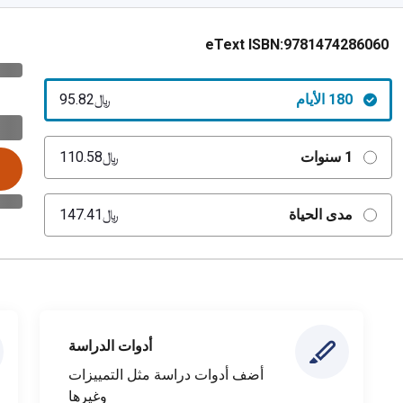
eText ISBN:
9781474286060
180 الأيام
﷼‎95.82
1 سنوات
﷼‎110.58
مدى الحياة
﷼‎147.41
أدوات الدراسة
أضف أدوات دراسة مثل التمييزات
وغيرها