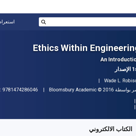
البحث في المتجر برقم ISBN، أو العنوان أو 
استعرا
بحث
Ethics Within Engineerin
An Introducti
إصدار
مؤلف (المؤلفون)
Wade L. Robis
اشر
حقوق الطبع والنشر
ر بواسطة
© 2016
Bloomsbury Academic
9781474286046
N:
فر من
﷼‎
SAR
95.82
SKU:
9781474286060R1
الكتاب الالكتروني