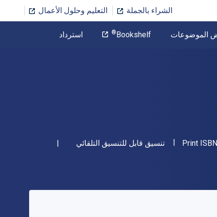
الشراء بالجملة
التعليم وحلول الأعمال
المؤلف
®
ض الموضوعات
Bookshelf
استرداد
تخطي إلى المحتوى الرئيسي
"ISBN-13 9781474286046"
شكل
Print ISB
تنسيق قابل للتنسيق التلقائي