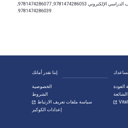
مقابل الطباعة عن طريق الانتقال إلى الحياة الرقمية من خلال VitalSource. تشمل الأرقام الدولية المعيارية للكتاب (ISBN) للكتاب الدراسي الإلكتروني 9781474286053, 9781474286077,
9781474286039.
نساعدك
إننا نقدر أمانك
العودة
الخصوصية
الشائعة
الشروط
سياسة ملفات تعريف الارتباط
إعدادات الكوكيز