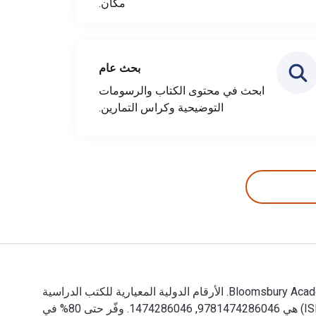
مكان.
بحث عام
ابحث في محتوى الكتاب والرسومات
التوضيحية وكراس التمارين.
Ethics Within Engineering: An Introduction 1st الإصدار تمت الكتابة بواسطة Wade L. Robison وتم النشر بواسطة Bloomsbury Academic. الأرقام الدولية المعيارية للكتب الدراسية
الإلكترونية والرقمية لـ Ethics Within Engineering هي 9781474286060, 1474286062 و الأرقام الدولية المعيارية للكتاب (ISBN) هي 9781474286046, 1474286046. وفّر حتى 80% في