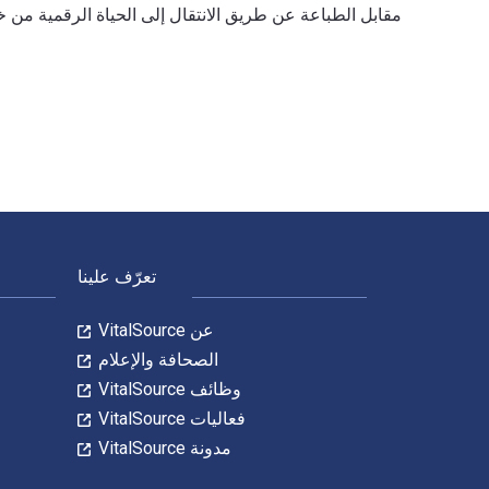
Ethics Within Engineering: An Introduction 1st الإصدار تمت الكتابة بواسطة Wade L. Robison وتم النشر بواسطة Bloomsbury Academic. الأرقام الدولية المعيارية للكتب الدراسية الإلكترونية والرقمية لـ Ethics Within Engineering هي 9781474286060, 1474286062 و الأرقام الدولية المعيارية للكتاب (ISBN) هي 9781474286046, 1474286046. وفّر حتى 80% في مقابل الطباعة عن طريق الانتقال إلى الحياة الرقمية من خلال VitalSource. تشمل الأرقام الدولية المعيارية للكتاب (ISBN) للكتاب الدراسي الإلكتروني 9781474286053, 9781474286077, 9781474286039.
لتنقل في التذييل
تعرّف علينا
عن VitalSource
الصحافة والإعلام
وظائف VitalSource
فعاليات VitalSource
مدونة VitalSource