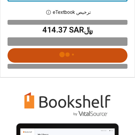
ترخيص eTextbook
افتح مربع حوار الترخيص
﷼‎414.37 SAR