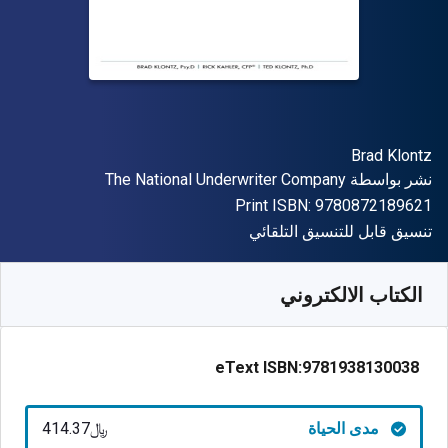
المؤلف (المؤلفون)
Brad Klontz
الناشر
نشر بواسطة
The National Underwriter Company
"ISBN-13 9780872189621"
Print ISBN:
9780872189621
شكل
تنسيق قابل للتنسيق التلقائي
متوفر من
﷼‎
SAR
414.37
SKU:
9781938130038
الكتاب الالكتروني
eText ISBN:
9781938130038
مدى الحياة
﷼‎414.37