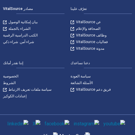
تعرّف علينا
مصادر VitalSource
عن VitalSource
بيان إمكانية الوصول
الصحافة والإعلام
الشراء بالجملة
وظائف VitalSource
الكتب الدراسية الرقمية
فعاليات VitalSource
شراء آمن. شراء ذكي
مدونة VitalSource
دعنا نساعدك
إننا نقدر أمانك
سياسة العودة
الخصوصية
الأسئلة الشائعة
الشروط
فريق دعم VitalSource
سياسة ملفات تعريف الارتباط
إعدادات الكوكيز
وسائل التواصل الاجتماعي