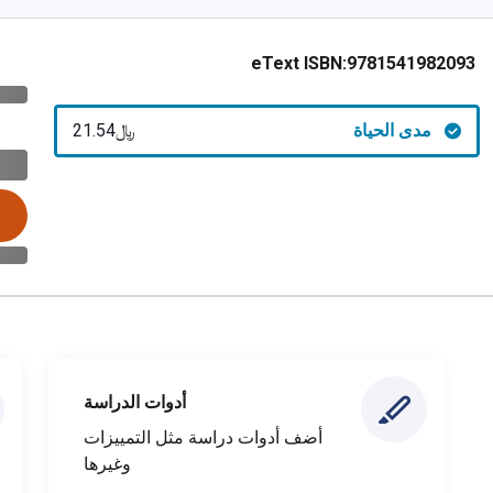
eText ISBN:
9781541982093
مدى الحياة
﷼‎21.54
أدوات الدراسة
أضف أدوات دراسة مثل التمييزات
وغيرها