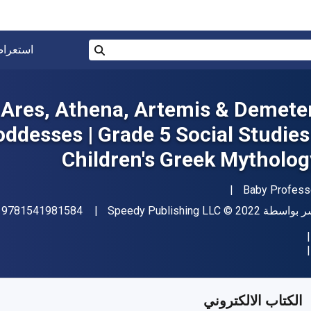
البحث في المتجر برقم ISBN، أو العنوان أو 
استعرا
بحث
 Ares, Athena, Artemis & Demeter
ddesses | Grade 5 Social Studies 
Children's Greek Mytholog
مؤلف (المؤلفون)
Baby Profess
اشر
حقوق الطبع والنشر
ر بواسطة
© 2022
Speedy Publishing LLC
9781541981584
:
فر من
﷼‎
SAR
21.54
SKU:
97815419820
الكتاب الالكتروني