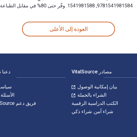
9781541981584, 1541981588. وفّر حتى 80% في مقابل الطباعة عن طريق الانتقال إلى الحياة الرقمية من خلال VitalSource.
 للكتب الدراسية الإلكترونية والرقمية لـ Gods of Mount Olympus! : Ares, Athena, Artemis & Demeter, Greek Gods and Goddesses | Grade 5 Social Studies | Children's Greek Mythology هي 9781541982093, 1541982096 و الأرقام الدولية المعيارية للكتاب (ISBN) هي 9781541981584, 1588
العودة إلى الأعلى
مصادر VitalSource
دعنا 
بيان إمكانية الوصول
سياسة 
الشراء بالجملة
الأسئلة 
الكتب الدراسية الرقمية
فريق دعم VitalSource
شراء آمن. شراء ذكي