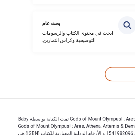
بحث عام
ابحث في محتوى الكتاب والرسومات
التوضيحية وكراس التمارين.
Gods of Mount Olympus! : Ares, Athena, Artemis & Demeter, Greek Gods and Goddesses | Grade 5 Social Studies | Children's Greek Mythology تمت الكتابة بواسطة Baby
م النشر بواسطة Speedy Publishing LLC. الأرقام الدولية المعيارية للكتب الدراسية الإلكترونية والرقمية لـ Gods of Mount Olympus! : Ares, Athena, Artemis & Demeter,
Greek Gods and Goddesses | Grade 5 Social Studies | Children's Greek Mythology هي 9781541982093, 1541982096 و الأرقام الدولية المعيارية للكتاب (ISBN) هي