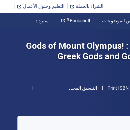
الشراء بالجملة
التعليم وحلول الأعمال
المؤلف
®
ض الموضوعات
Bookshelf
استرداد
تخطي إلى المحتوى الرئيسي
Gods of Mount Olympus! :
Greek Gods and Go
"ISBN-13 9781541981584"
شكل
Print ISBN
التنسيق المحدد