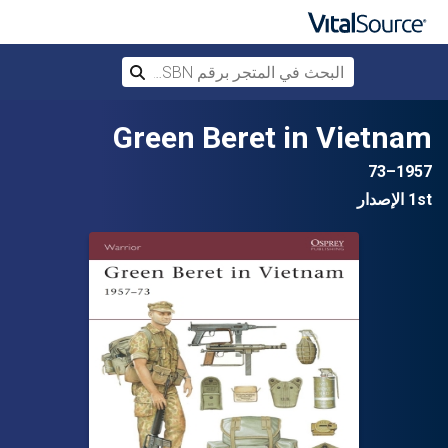
البحث في المتجر برقم ISBN، أو العنوان أ
بحث
تخطي إلى المحتوى الرئيسي
Green Beret in Vietnam
1957–73
1st الإصدار