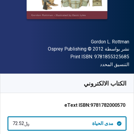
المؤلف (المؤلفون)
Gordon L. Rottman
الناشر
حقوق الطبع والنشر
نشر بواسطة
© 2012
Osprey Publishing
"ISBN-13 9781855325685"
Print ISBN:
9781855325685
شكل
التنسيق المحدد
متوفر من
﷼‎
SAR
72.52
SKU:
9781782000570
الكتاب الالكتروني
eText ISBN:
9781782000570
مدى الحياة
﷼‎72.52