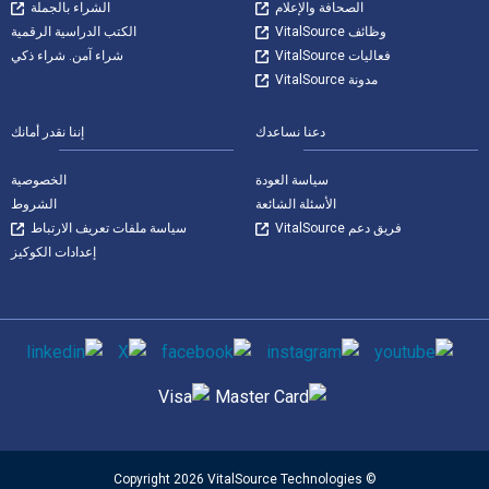
الصحافة والإعلام
الشراء بالجملة
وظائف VitalSource
الكتب الدراسية الرقمية
فعاليات VitalSource
شراء آمن. شراء ذكي
مدونة VitalSource
دعنا نساعدك
إننا نقدر أمانك
سياسة العودة
الخصوصية
الأسئلة الشائعة
الشروط
فريق دعم VitalSource
سياسة ملفات تعريف الارتباط
إعدادات الكوكيز
وسائل التواصل الاجتماعي
طرق الدفع المدعومة
© Copyright 2026 VitalSource Technologies