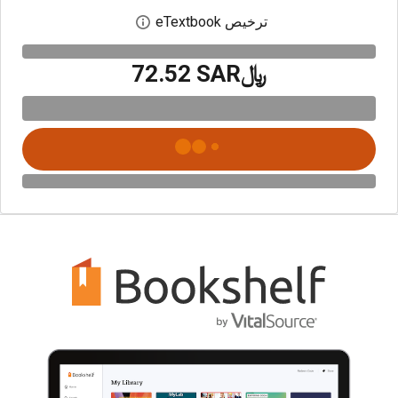
ترخيص eTextbook
افتح مربع حوار الترخيص
﷼‎72.52 SAR