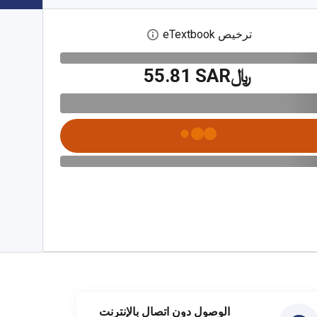
ترخيص eTextbook
افتح مربع حوار الترخيص الرقمي
﷼‎55.81 SAR
الوصول دون اتصال بالإنترنت