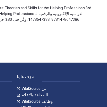
Grief and Loss: Theories and Skills for the Helping Professions 3rd الإصدار تمت الكتابة بواسطة Katherine Walsh وتم النشر بواسطة Waveland Press. الأرقام الدولية المعيارية للكتب الدراسية الإلكترونية والرقمية لـ Grief and Loss: Theories and Skills for the Helping Professions هي 9781478648109, 1478648104 و الأرقام الدولية المعيارية للكتاب (ISBN) هي 9781478647386, 1478647388. وفّر حتى 80% في مقابل الطباعة عن طريق الانتقال إلى الحياة الرقمية من خلال rce
لتنقل في التذييل
تعرّف علينا
عن VitalSource
الصحافة والإعلام
وظائف VitalSource