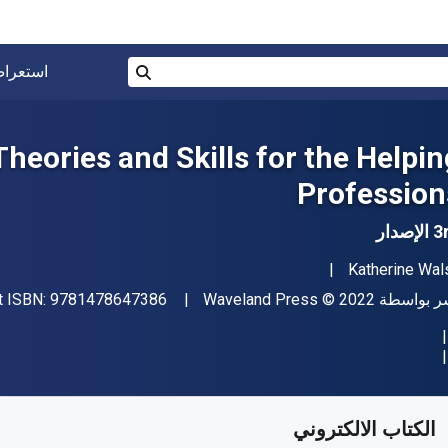
البحث في المتجر برقم ISBN، أو العنوان أو 
استعرا
بحث
Theories and Skills for the Helpin
Profession
إصدار
مؤلف (المؤلفون)
Katherine Wal
اشر
حقوق الطبع والنشر
ر بواسطة
© 2022
Waveland Press
9781478647386
t ISBN:
فر من
﷼‎
SAR
55.81
SKU:
9781478648109R
الكتاب الالكتروني