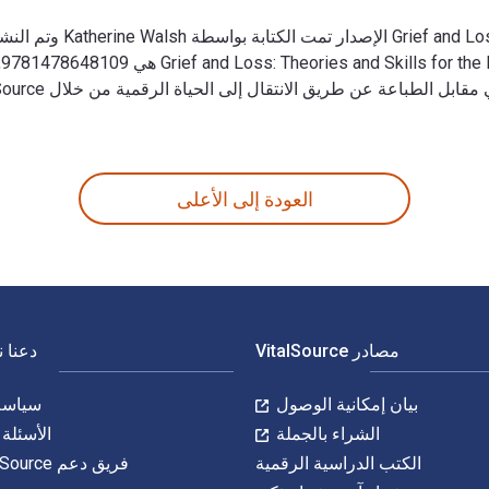
VitalSou. تشمل الأرقام الدولية المعيارية للكتاب (ISBN) للكتاب الدراسي الإلكتروني 9781478648093.
العودة إلى الأعلى
مصادر VitalSource
دعنا 
بيان إمكانية الوصول
سياسة 
الشراء بالجملة
الأسئلة 
الكتب الدراسية الرقمية
فريق دعم VitalSource