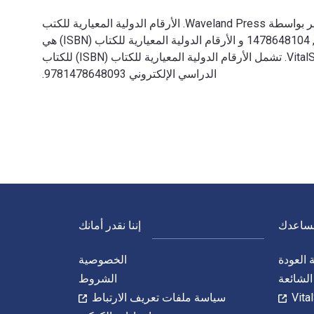
Grief and Loss: Theories and Skills for the Helping Professions 3rd الإصدار تمت الكتابة بواسطة Katherine Walsh وتم النشر بواسطة Waveland Press. الأرقام الدولية المعيارية للكتب
الدراسية الإلكترونية والرقمية لـ Grief and Loss: Theories and Skills for the Helping Professions هي 9781478648109, 1478648104 و الأرقام الدولية المعيارية للكتاب (ISBN) هي
9781478647386, 1478647388. وفّر حتى 80% في مقابل الطباعة عن طريق الانتقال إلى الحياة الرقمية من خلال VitalSource. تشمل الأرقام الدولية المعيارية للكتاب (ISBN) للكتاب
الدراسي الإلكتروني 9781478648093.
نساعدك
إننا نقدر أمانك
العودة
الخصوصية
الشائعة
الشروط
سياسة ملفات تعريف الارتباط