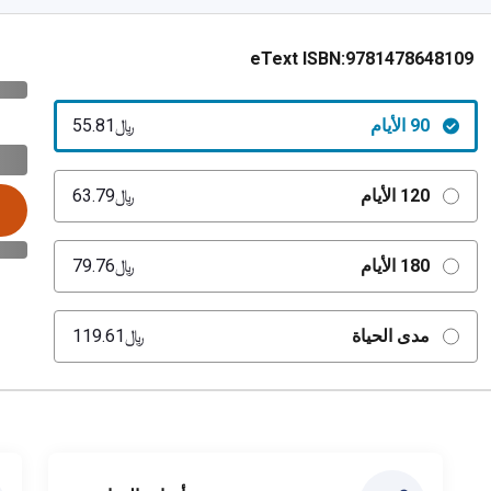
eText ISBN:
9781478648109
90 الأيام
﷼‎55.81
120 الأيام
﷼‎63.79
180 الأيام
﷼‎79.76
مدى الحياة
﷼‎119.61