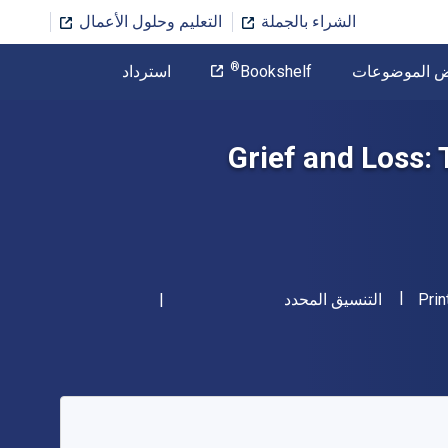
الشراء بالجملة
التعليم وحلول الأعمال
المؤلف
®
ض الموضوعات
Bookshelf
استرداد
تخطي إلى المحتوى الرئيسي
Grief and Loss: 
"ISBN-13 9781478647386"
شكل
Prin
التنسيق المحدد