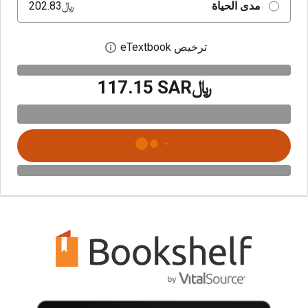
مدى الحياة
﷼‎202.83
ترخيص eTextbook
افتح مربع حوار الترخيص
﷼‎117.15 SAR