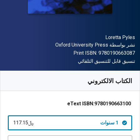
المؤلف (المؤلفون)
Loretta Pyles
الناشر
نشر بواسطة
Oxford University Press
"ISBN-13 9780190663087"
Print ISBN:
9780190663087
شكل
تنسيق قابل للتنسيق التلقائي
متوفر من
﷼‎
SAR
117.15
SKU:
9780190663100R365
الكتاب الالكتروني
eText ISBN:
9780190663100
1 سنوات
﷼‎117.15