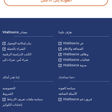
لتنقل في التذييل
تعرّف علينا
مصادر VitalSource
عن VitalSource
بيان إمكانية الوصول
الصحافة والإعلام
الشراء بالجملة
وظائف VitalSource
الكتب الدراسية الرقمية
فعاليات VitalSource
شراء آمن. شراء ذكي
مدونة VitalSource
دعنا نساعدك
إننا نقدر أمانك
سياسة العودة
الخصوصية
الأسئلة الشائعة
الشروط
فريق دعم VitalSource
سياسة ملفات تعريف الارتباط
إعدادات الكوكيز