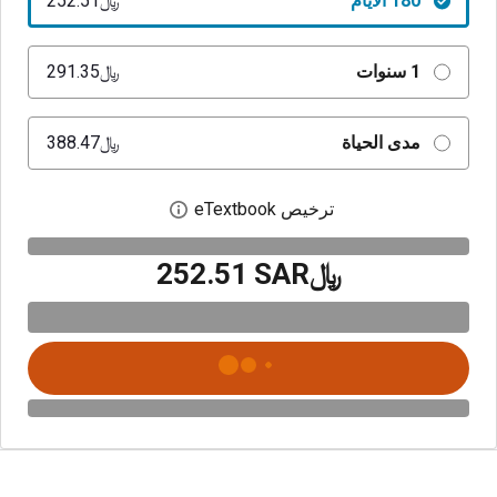
180 الأيام
﷼‎252.51
1 سنوات
﷼‎291.35
مدى الحياة
﷼‎388.47
ترخيص eTextbook
افتح مربع حوار الترخيص
﷼‎252.51 SAR