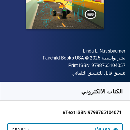
المؤلف (المؤلفون)
Linda L. Nussbaumer
الناشر
حقوق الطبع والنشر
نشر بواسطة
© 2025
Fairchild Books USA
"ISBN-13 9798765104057"
Print ISBN:
9798765104057
شكل
تنسيق قابل للتنسيق التلقائي
متوفر من
﷼‎
SAR
252.51
SKU:
9798765104071R180
الكتاب الالكتروني
eText ISBN:
9798765104071