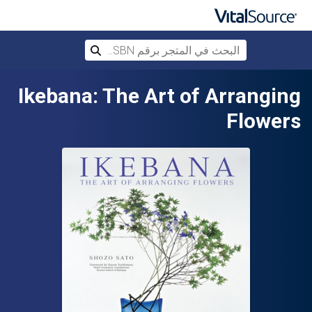
البحث في المتجر برقم ISBN، أو العنوان أ
بحث
تخطي إلى المحتوى الرئيسي
Ikebana: The Art of Arranging
Flowers