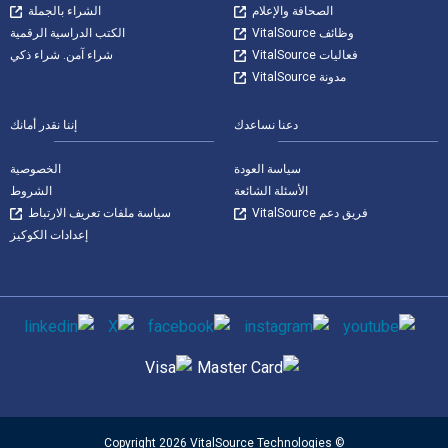
الصحافة والإعلام
الشراء بالجملة
وظائف VitalSource
الكتب الدراسية الرقمية
فعاليات VitalSource
شراء آمن. شراء ذكي
مدونة VitalSource
دعنا نساعدك
إننا نقدر أمانك
سياسة العودة
الخصوصية
الأسئلة الشائعة
الشروط
فريق دعم VitalSource
سياسة ملفات تعريف الارتباط
إعدادات الكوكيز
وسائل التواصل الاجتماعي
طرق الدفع المدعومة
© Copyright 2026 VitalSource Technologies