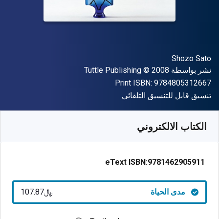
المؤلف (المؤلفون)
Shozo Sato
الناشر
حقوق الطبع والنشر
نشر بواسطة
© 2008
Tuttle Publishing
"ISBN-13 9784805312667"
Print ISBN:
9784805312667
شكل
تنسيق قابل للتنسيق التلقائي
متوفر من
﷼‎
SAR
107.87
SKU:
9781462905911
الكتاب الالكتروني
eText ISBN:
9781462905911
مدى الحياة
﷼‎107.87