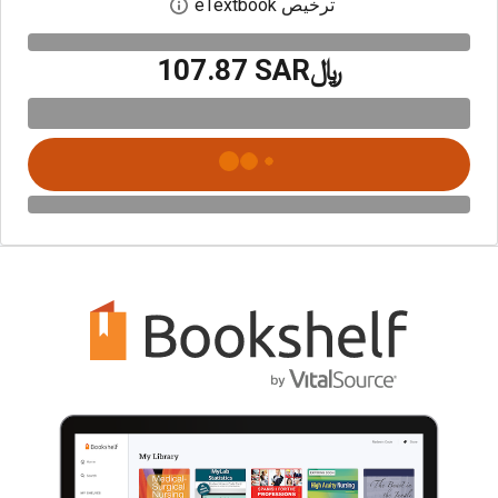
ترخيص eTextbook
افتح مربع حوار الترخيص
﷼‎107.87 SAR