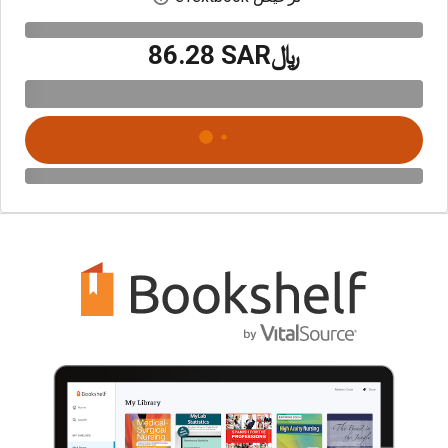
﷼‎86.28 SAR