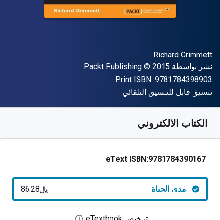
المؤلف (المؤلفون)
Richard Grimmett
الناشر
حقوق الطبع والنشر
نشر بواسطة
© 2015
Packt Publishing
"ISBN-13 9781784398903"
Print ISBN:
9781784398903
شكل
تنسيق قابل للتنسيق التلقائي
متوفر من
﷼‎
SAR
86.28
SKU:
9781784390167
الكتاب الالكتروني
eText ISBN:
9781784390167
مدى الحياة
﷼‎86.28
ترخيص eTextbook
افتح مربع حوار الترخيص