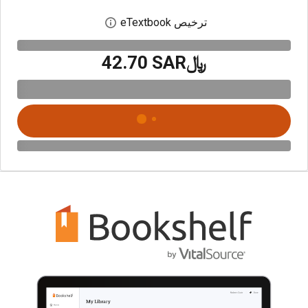
ترخيص eTextbook
افتح مربع حوار الترخيص
﷼‎42.70 SAR