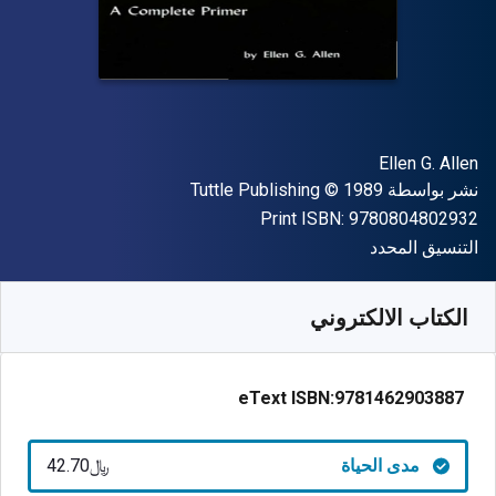
المؤلف (المؤلفون)
Ellen G. Allen
الناشر
حقوق الطبع والنشر
نشر بواسطة
© 1989
Tuttle Publishing
"ISBN-13 9780804802932"
Print ISBN:
9780804802932
شكل
التنسيق المحدد
متوفر من
﷼‎
SAR
42.70
SKU:
9781462903887
الكتاب الالكتروني
eText ISBN:
9781462903887
مدى الحياة
﷼‎42.70