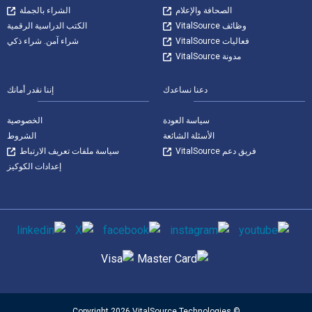
الصحافة والإعلام
الشراء بالجملة
وظائف VitalSource
الكتب الدراسية الرقمية
فعاليات VitalSource
شراء آمن. شراء ذكي
مدونة VitalSource
دعنا نساعدك
إننا نقدر أمانك
سياسة العودة
الخصوصية
الأسئلة الشائعة
الشروط
فريق دعم VitalSource
سياسة ملفات تعريف الارتباط
إعدادات الكوكيز
وسائل التواصل الاجتماعي
طرق الدفع المدعومة
© Copyright 2026 VitalSource Technologies