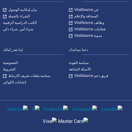
عن VitalSource
بيان إمكانية الوصول
الصحافة والإعلام
الشراء بالجملة
وظائف VitalSource
الكتب الدراسية الرقمية
فعاليات VitalSource
شراء آمن. شراء ذكي
مدونة VitalSource
دعنا نساعدك
إننا نقدر أمانك
سياسة العودة
الخصوصية
الأسئلة الشائعة
الشروط
فريق دعم VitalSource
سياسة ملفات تعريف الارتباط
إعدادات الكوكيز
وسائل التواصل الاجتماعي
طرق الدفع المدعومة