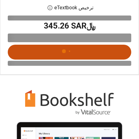
ترخيص eTextbook
افتح مربع حوار الترخيص
﷼‎345.26 SAR