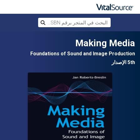
البحث في المتجر برقم ISBN، أو العنوان أ
بحث
تخطي إلى المحتوى الرئيسي
Making Media
Foundations of Sound and Image Production
5th الإصدار