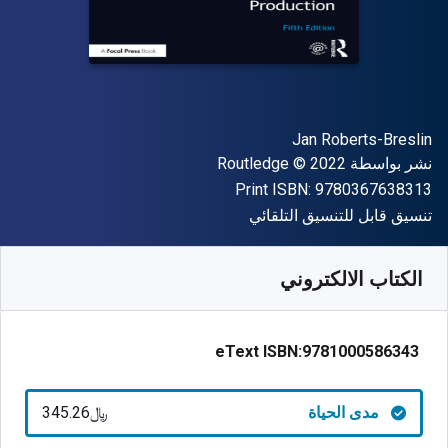
المؤلف (المؤلفون)
Jan Roberts-Breslin
الناشر
حقوق الطبع والنشر
نشر بواسطة
© 2022
Routledge
"ISBN-13 9780367638313"
Print ISBN:
9780367638313
شكل
تنسيق قابل للتنسيق التلقائي
متوفر من
﷼‎
SAR
345.26
SKU:
9781000586343
الكتاب الالكتروني
eText ISBN:
9781000586343
مدى الحياة
﷼‎345.26