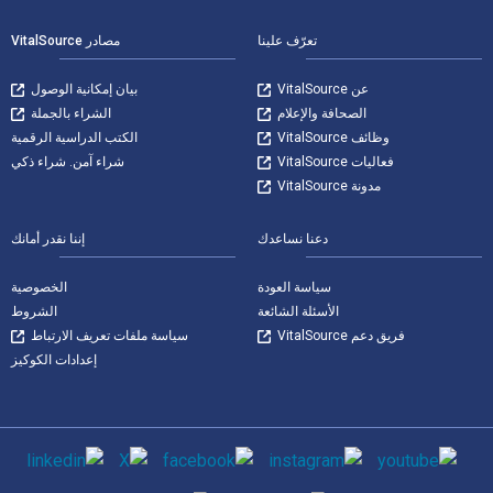
تعرّف علينا
مصادر VitalSource
عن VitalSource
بيان إمكانية الوصول
الصحافة والإعلام
الشراء بالجملة
وظائف VitalSource
الكتب الدراسية الرقمية
فعاليات VitalSource
شراء آمن. شراء ذكي
مدونة VitalSource
دعنا نساعدك
إننا نقدر أمانك
سياسة العودة
الخصوصية
الأسئلة الشائعة
الشروط
فريق دعم VitalSource
سياسة ملفات تعريف الارتباط
إعدادات الكوكيز
وسائل التواصل الاجتماعي