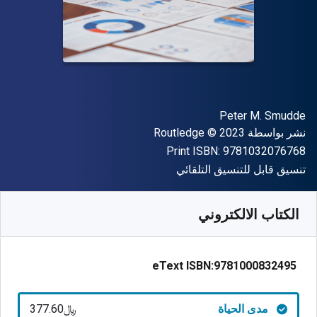
المؤلف (المؤلفون)
Peter M. Smudde
الناشر
حقوق الطبع والنشر
نشر بواسطة
© 2023
Routledge
"ISBN-13 9781032076768"
Print ISBN:
9781032076768
شكل
تنسيق قابل للتنسيق التلقائي
متوفر من
﷼‎
SAR
377.60
SKU:
9781000832495
الكتاب الالكتروني
eText ISBN:
9781000832495
مدى الحياة
﷼‎377.60