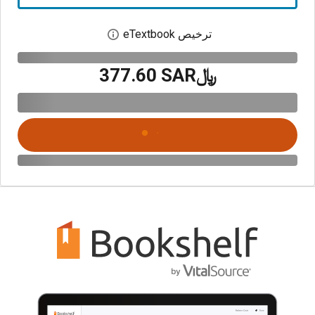
ترخيص eTextbook
افتح مربع حوار الترخيص
﷼‎377.60 SAR