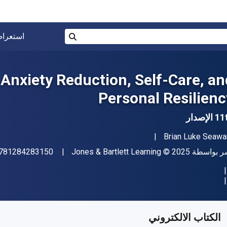
البحث في المتجر برقم ISBN، أو العنوان أو 
استعرا
بحث
 Anxiety Reduction, Self-Care, an
Personal Resilienc
الإصدار
مؤلف (المؤلفون)
Brian Luke Seawa
اشر
حقوق الطبع والنشر
ر بواسطة
© 2025
Jones & Bartlett Learning
781284283150
فر من
﷼‎
SAR
246.16
SKU:
9781284284270R3
الكتاب الالكتروني