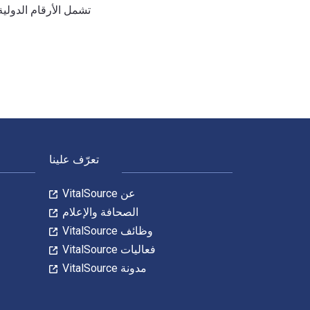
تشمل الأرقام الدولية المعيارية للكتاب (ISBN) للكتاب الدراسي الإلكترو
Managing Stress: Skills for Anxiety Reduction, Self-Care, and Personal Resiliency 11th الإصدار تمت الكتابة بواسطة Brian Luke Seaward وتم النشر بواسطة Jones & Bartlett Learning. الأرقام الدولية المعيارية للكتب الدراسية الإلكترونية والرقمية لـ Managing Stress: Skills for Anxiety Reduction, Self-Care, and Personal Resiliency هي 9781284284270, 1284284271 و الأرقام الدولية المعيارية للكتاب (ISBN) هي 9781284283150, 1
لتنقل في التذييل
تعرّف علينا
عن VitalSource
الصحافة والإعلام
وظائف VitalSource
فعاليات VitalSource
مدونة VitalSource