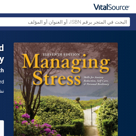
d
y
11th 
ال
rd
الن
نش
متو
65