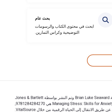
بحث عام
ابحث في محتوى الكتاب والرسومات
التوضيحية وكراس التمارين.
Managing Stress: Skills for Anxiety Reduction, Self-Care, and Personal Resiliency 11th الإصدار تمت الكتابة بواسطة Brian Luke Seaward وتم النشر بواسطة Jones & Bartlett
Learning. الأرقام الدولية المعيارية للكتب الدراسية الإلكترونية والرقمية لـ Managing Stress: Skills for Anxiety Reduction, Self-Care, and Personal Resiliency هي 9781284284270,
1284284271 و الأرقام الدولية المعيارية للكتاب (ISBN) هي 9781284283150, 1284283151. وفّر حتى 80% في مقابل الطباعة عن طريق الانتقال إلى الحياة الرقمية من خلال VitalSource.