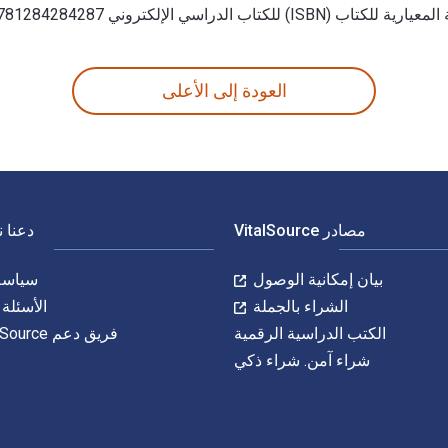
ني 9781284284287, 9781284284294, 9781284283167, 9781284283624.
128428315. وفّر حتى 80% في مقابل الطباعة عن طريق الانتقال إلى الحياة الرقمية من خلال VitalSource. تشمل الأرقام الدولية المعيارية للكتاب (ISBN) للكتاب الدراسي الإلكتروني 9781284284287, 9781284284294, 9781284283167, 9781284283624.
العودة إلى الأعلى
مصادر VitalSource
دعنا 
بيان إمكانية الوصول
سياسة 
الشراء بالجملة
الأسئلة 
الكتب الدراسية الرقمية
فريق دعم VitalSource
شراء آمن. شراء ذكي