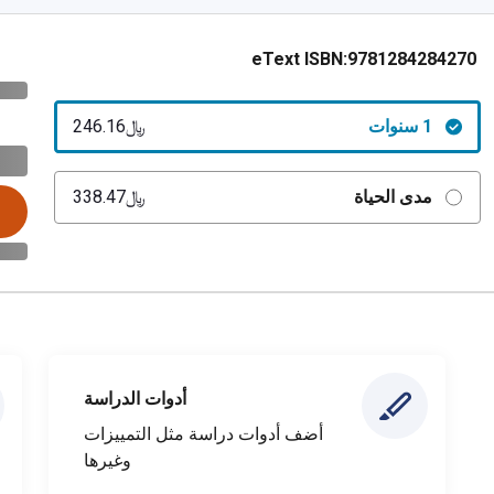
eText ISBN:
9781284284270
1 سنوات
﷼‎246.16
مدى الحياة
﷼‎338.47
أدوات الدراسة
أضف أدوات دراسة مثل التمييزات
وغيرها