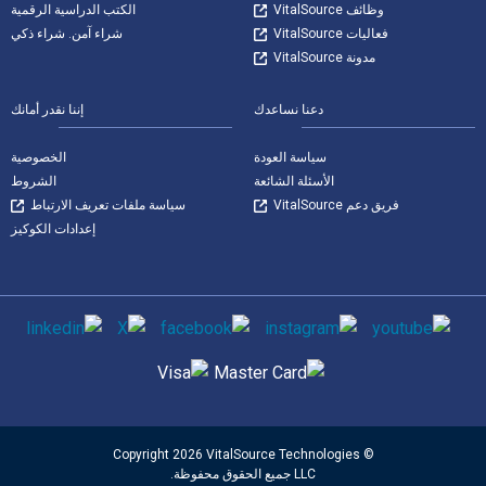
وظائف VitalSource
الكتب الدراسية الرقمية
فعاليات VitalSource
شراء آمن. شراء ذكي
مدونة VitalSource
دعنا نساعدك
إننا نقدر أمانك
سياسة العودة
الخصوصية
الأسئلة الشائعة
الشروط
فريق دعم VitalSource
سياسة ملفات تعريف الارتباط
إعدادات الكوكيز
وسائل التواصل الاجتماعي
طرق الدفع المدعومة
© Copyright 2026 VitalSource Technologies
LLC جميع الحقوق محفوظة.