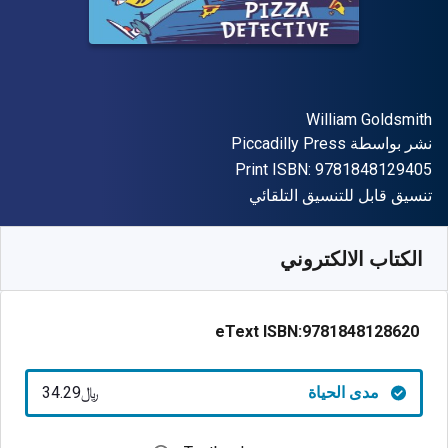
المؤلف (المؤلفون)
William Goldsmith
الناشر
نشر بواسطة
Piccadilly Press
"ISBN-13 9781848129405"
Print ISBN:
9781848129405
شكل
تنسيق قابل للتنسيق التلقائي
متوفر من
﷼‎
SAR
34.29
SKU:
9781848128620
الكتاب الالكتروني
eText ISBN:
9781848128620
مدى الحياة
﷼‎34.29