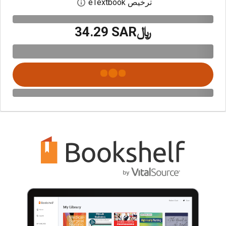
ترخيص eTextbook
افتح مربع حوار الترخيص
﷼‎34.29 SAR