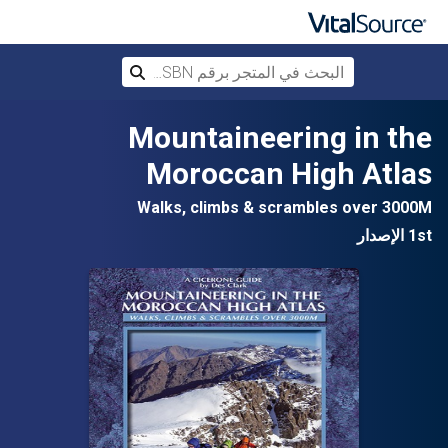
البحث في المتجر برقم ISBN، أو العنوان أ
بحث
تخطي إلى المحتوى الرئيسي
Mountaineering in the
Moroccan High Atlas
Walks, climbs & scrambles over 3000M
1st الإصدار