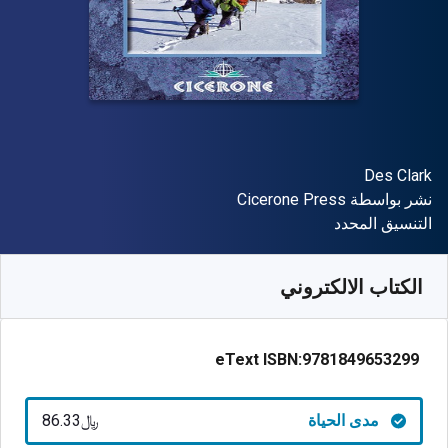
المؤلف (المؤلفون)
Des Clark
الناشر
نشر بواسطة
Cicerone Press
شكل
التنسيق المحدد
متوفر من
﷼‎
SAR
86.33
SKU:
9781849653299
الكتاب الالكتروني
eText ISBN:
9781849653299
مدى الحياة
﷼‎86.33