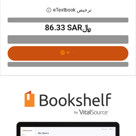
ترخيص eTextbook
افتح مربع حوار الترخيص
﷼‎86.33 SAR