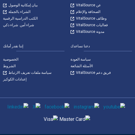
عن VitalSource
بيان إمكانية الوصول
الصحافة والإعلام
الشراء بالجملة
وظائف VitalSource
الكتب الدراسية الرقمية
فعاليات VitalSource
شراء آمن. شراء ذكي
مدونة VitalSource
دعنا نساعدك
إننا نقدر أمانك
سياسة العودة
الخصوصية
الأسئلة الشائعة
الشروط
فريق دعم VitalSource
سياسة ملفات تعريف الارتباط
إعدادات الكوكيز
وسائل التواصل الاجتماعي
طرق الدفع المدعومة