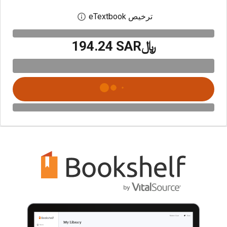
ترخيص eTextbook
افتح مربع حوار الترخيص
﷼‎194.24 SAR