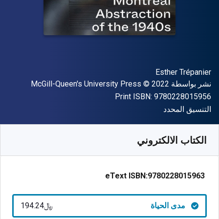
المؤلف (المؤلفون)
Esther Trépanier
الناشر
حقوق الطبع والنشر
نشر بواسطة
© 2022
McGill-Queen's University Press
"ISBN-13 9780228015956"
Print ISBN:
9780228015956
شكل
التنسيق المحدد
متوفر من
﷼‎
SAR
194.23
SKU:
9780228015963
الكتاب الالكتروني
eText ISBN:
9780228015963
مدى الحياة
﷼‎194.24