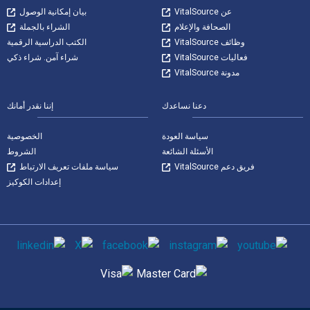
عن VitalSource
بيان إمكانية الوصول
الصحافة والإعلام
الشراء بالجملة
وظائف VitalSource
الكتب الدراسية الرقمية
فعاليات VitalSource
شراء آمن. شراء ذكي
مدونة VitalSource
دعنا نساعدك
إننا نقدر أمانك
سياسة العودة
الخصوصية
الأسئلة الشائعة
الشروط
فريق دعم VitalSource
سياسة ملفات تعريف الارتباط
إعدادات الكوكيز
وسائل التواصل الاجتماعي
طرق الدفع المدعومة