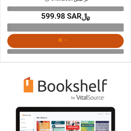
﷼‎599.98 SAR