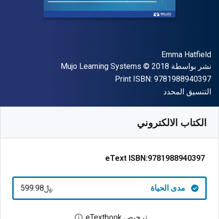
المؤلف (المؤلفون)
Emma Hatfield
الناشر
حقوق الطبع والنشر
نشر بواسطة
© 2018
Mujo Learning Systems
"ISBN-13 9781988940397"
Print ISBN:
9781988940397
شكل
التنسيق المحدد
متوفر من
﷼‎
SAR
599.98
SKU:
9781988940397
الكتاب الالكتروني
eText ISBN:
9781988940397
مدى الحياة
﷼‎599.98
ترخيص eTextbook
افتح مربع حوار الترخيص