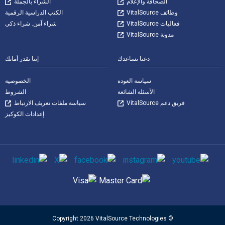
الصحافة والإعلام
الشراء بالجملة
وظائف VitalSource
الكتب الدراسية الرقمية
فعاليات VitalSource
شراء آمن. شراء ذكي
مدونة VitalSource
دعنا نساعدك
إننا نقدر أمانك
سياسة العودة
الخصوصية
الأسئلة الشائعة
الشروط
فريق دعم VitalSource
سياسة ملفات تعريف الارتباط
إعدادات الكوكيز
وسائل التواصل الاجتماعي
طرق الدفع المدعومة
© Copyright 2026 VitalSource Technologies