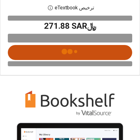
ترخيص eTextbook
افتح مربع حوار الترخيص
﷼‎271.88 SAR