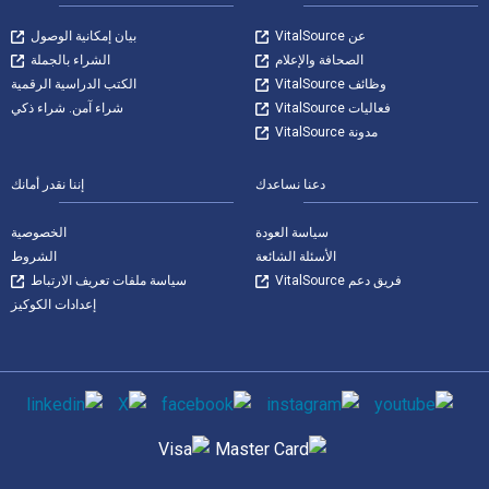
عن VitalSource
بيان إمكانية الوصول
الصحافة والإعلام
الشراء بالجملة
وظائف VitalSource
الكتب الدراسية الرقمية
فعاليات VitalSource
شراء آمن. شراء ذكي
مدونة VitalSource
دعنا نساعدك
إننا نقدر أمانك
سياسة العودة
الخصوصية
الأسئلة الشائعة
الشروط
فريق دعم VitalSource
سياسة ملفات تعريف الارتباط
إعدادات الكوكيز
وسائل التواصل الاجتماعي
طرق الدفع المدعومة