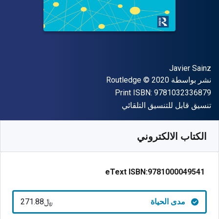
المؤلف (المؤلفون)
Javier Sainz
الناشر
حقوق الطبع والنشر
نشر بواسطة
© 2020
Routledge
"ISBN-13 9781032336879"
Print ISBN:
9781032336879
شكل
تنسيق قابل للتنسيق التلقائي
متوفر من
﷼‎
SAR
271.88
SKU:
9781000049541
الكتاب الالكتروني
eText ISBN:
9781000049541
مدى الحياة
﷼‎271.88