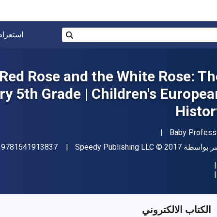
البحث في المتجر برقم ISBN، أو العنوان أو 
استعرا
بحث
 Red Rose and the White Rose: Th
ry 5th Grade | Children's Europea
Histor
مؤلف (المؤلفون)
Baby Profess
اشر
حقوق الطبع والنشر
ر بواسطة
© 2017
Speedy Publishing LLC
9781541913837
:
فر من
﷼‎
SAR
17.23
SKU:
97815419213
الكتاب الالكتروني