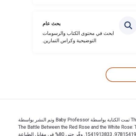
بحث عام
ابحث في محتوى الكتاب والرسومات
التوضيحية وكراس التمارين.
The Battle Between the Red Rose and the White Rose: The Road to Royalty History 5th Grade | Children's European History تمت الكتابة بواسطة Baby Professor وتم النشر بواسطة
ة الإلكترونية والرقمية لـ The Battle Between the Red Rose and the White Rose: The Road to Royalty History 5th
Grade | Children's European History هي 9781541921368, 1541921364 و الأرقام الدولية المعيارية للكتاب (ISBN) هي 9781541913837, 1541913833. وفّر حتى 80% في مقابل الطباعة