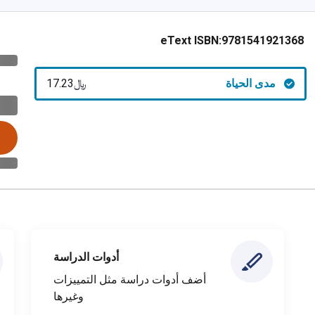
eText ISBN:
9781541921368
مدى الحياة
﷼‎17.23
أدوات الدراسة
أضف أدوات دراسة مثل التمييزات
وغيرها