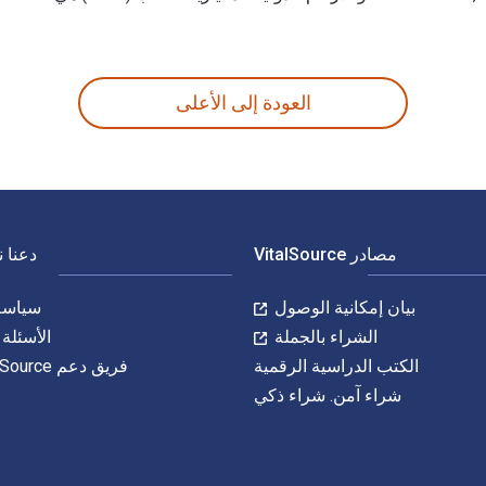
The Battle Between the Red Rose and the White Rose: The Road to Royalty History 5th Grade | Children's European History هي 9781541921368, 1541921364 و الأرقام الدولية المعيارية للكتاب (ISBN) هي 9781541913837, 1541913833. وفّر حتى 80% في مقابل الطباعة عن طريق الانتقال إلى الحياة الرقمية من خلال ce
العودة إلى الأعلى
مصادر VitalSource
دعنا 
بيان إمكانية الوصول
سياسة 
الشراء بالجملة
الأسئلة 
الكتب الدراسية الرقمية
فريق دعم VitalSource
شراء آمن. شراء ذكي