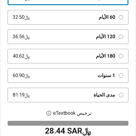
60 الأيام
﷼‎32.50
120 الأيام
﷼‎36.56
180 الأيام
﷼‎40.62
1 سنوات
﷼‎60.90
مدى الحياة
﷼‎81.19
ترخيص eTextbook
افتح مربع حوار الترخيص
﷼‎28.44 SAR