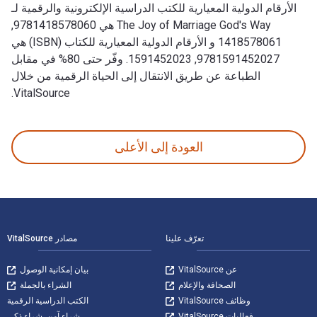
الأرقام الدولية المعيارية للكتب الدراسية الإلكترونية والرقمية لـ
The Joy of Marriage God's Way هي 9781418578060,
1418578061 و الأرقام الدولية المعيارية للكتاب (ISBN) هي
9781591452027, 1591452023. وفّر حتى 80% في مقابل
الطباعة عن طريق الانتقال إلى الحياة الرقمية من خلال
VitalSource.
The Joy of Marriage God's Way: Marriage-Building Messages تمت الكتابة بواسطة Beverly LaHaye; Julie Clinton; Joyce Penner; Barbara Rosberg; Deb Laaser; Carrie Oliver; Laurie S. H وتم النشر بواسطة Thomas Nelson (ORM). الأرقام الدولية المعيارية للكتب الدراسية الإلكترونية والرقمية لـ The Joy of Marriage God's Way هي 9781418578060, 1418578061 و الأرقام الدولية المعيارية للكتاب (ISBN) هي 9781591452027, 1591452023. وفّر حتى 80% في مقابل الطباعة عن طريق الانتقال إلى الحياة الرقمية من خلال VitalSource.
العودة إلى الأعلى
لتنقل في التذييل
تعرّف علينا
مصادر VitalSource
عن VitalSource
بيان إمكانية الوصول
الصحافة والإعلام
الشراء بالجملة
وظائف VitalSource
الكتب الدراسية الرقمية
فعاليات VitalSource
شراء آمن. شراء ذكي