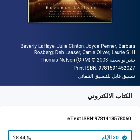
المؤلف (المؤلفون)
Beverly LaHaye; Julie Clinton; Joyce Penner; Barbara
Rosberg; Deb Laaser; Carrie Oliver; Laurie S. H
الناشر
حقوق الطبع والنشر
نشر بواسطة
© 2003
Thomas Nelson (ORM)
"ISBN-13 9781591452027"
Print ISBN:
9781591452027
شكل
تنسيق قابل للتنسيق التلقائي
متوفر من
﷼‎
SAR
28.44
SKU:
9781418578060R30
الكتاب الالكتروني
eText ISBN:
9781418578060
30 الأيام
﷼‎28.44