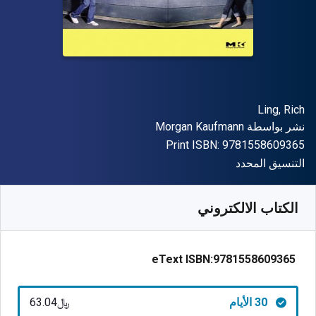
المؤلف (المؤلفون)
Ling, Rich
الناشر
نشر بواسطة
Morgan Kaufmann
"ISBN-13 9781558609365"
Print ISBN:
9781558609365
شكل
التنسيق المحدد
متوفر من
﷼‎
SAR
63.04
SKU:
9781558609365R30
الكتاب الالكتروني
eText ISBN:
9781558609365
30 الأيام
﷼‎63.04