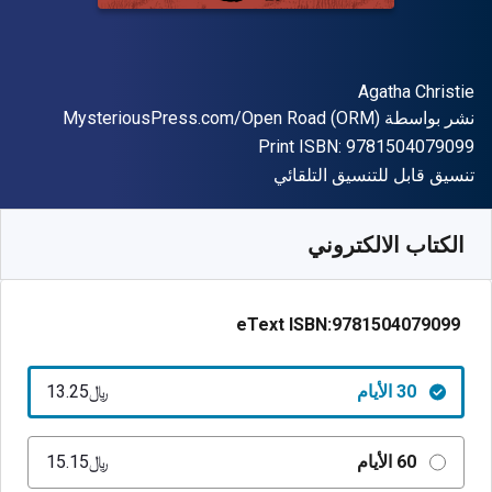
المؤلف (المؤلفون)
Agatha Christie
الناشر
نشر بواسطة
MysteriousPress.com/Open Road (ORM)
"ISBN-13 9781504079099"
Print ISBN:
9781504079099
شكل
تنسيق قابل للتنسيق التلقائي
متوفر من
﷼‎
SAR
13.25
SKU:
9781504079099R30
الكتاب الالكتروني
eText ISBN:
9781504079099
30 الأيام
﷼‎13.25
60 الأيام
﷼‎15.15