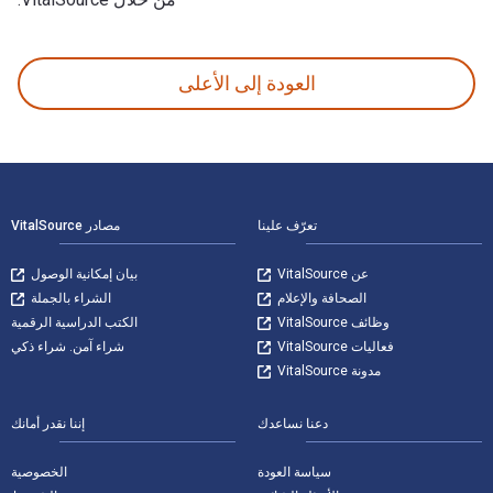
The Murder of Roger Ackroyd تمت الكتابة بواسطة Agatha Christie وتم النشر بواسطة MysteriousPress.com/Open Road (ORM). الأرقام الدولية المعيارية للكتب الدراسية الإلكترونية والرقمية لـ The Murder of Roger Ackroyd هي 9781504079099, 1504079094 و الأرقام الدولية المعيارية للكتاب (ISBN) هي 9781504079099, 1504079094. وفّر حتى 80% في مقابل الطباعة عن طريق الانتقال إلى الحياة الرقمية من خلال VitalSource.
العودة إلى الأعلى
لتنقل في التذييل
تعرّف علينا
مصادر VitalSource
عن VitalSource
بيان إمكانية الوصول
الصحافة والإعلام
الشراء بالجملة
وظائف VitalSource
الكتب الدراسية الرقمية
فعاليات VitalSource
شراء آمن. شراء ذكي
مدونة VitalSource
دعنا نساعدك
إننا نقدر أمانك
سياسة العودة
الخصوصية