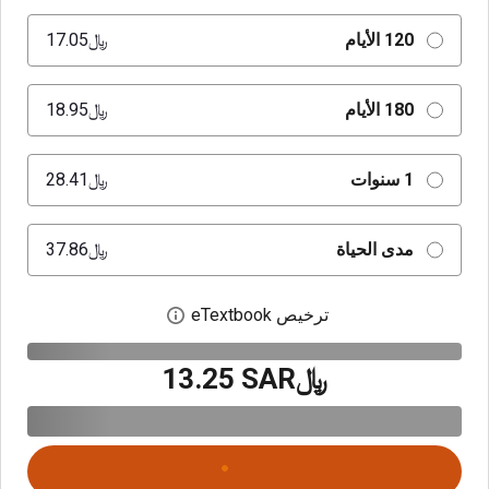
120 الأيام
﷼‎17.05
180 الأيام
﷼‎18.95
1 سنوات
﷼‎28.41
مدى الحياة
﷼‎37.86
ترخيص eTextbook
افتح مربع حوار الترخيص
﷼‎13.25 SAR