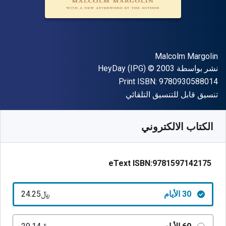
المؤلف (المؤلفون)
Malcolm Margolin
الناشر
حقوق الطبع والنشر
نشر بواسطة
© 2003
HeyDay (IPG)
"ISBN-13 9780930588014"
Print ISBN:
9780930588014
شكل
تنسيق قابل للتنسيق التلقائي
متوفر من
﷼‎
SAR
24.25
SKU:
9781597142175R30
الكتاب الالكتروني
eText ISBN:
9781597142175
30 الأيام
﷼‎24.25