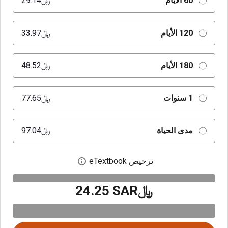
60 الأيام
﷼‎29.14
120 الأيام
﷼‎33.97
180 الأيام
﷼‎48.52
1 سنوات
﷼‎77.65
مدى الحياة
﷼‎97.04
ترخيص eTextbook
افتح مربع حوار الترخيص
﷼‎24.25 SAR