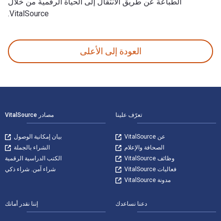
الطباعة عن طريق الانتقال إلى الحياة الرقمية من خلال
VitalSource.
The Ohlone Way: Indian Life in the San Francisco-Monterey Bay Area تمت الكتابة بواسطة Malcolm Margolin وتم النشر بواسطة HeyDay (IPG). الأرقام الدولية المعيارية للكتب الدراسية الإلكترونية والرقمية لـ The Ohlone Way هي 9781597142175, 1597142174 و الأرقام الدولية المعيارية للكتاب (ISBN) هي 9780930588014, 0930588010. وفّر حتى 80% في مقابل الطباعة عن طريق الانتقال إلى
العودة إلى الأعلى
لتنقل في التذييل
تعرّف علينا
مصادر VitalSource
عن VitalSource
بيان إمكانية الوصول
الصحافة والإعلام
الشراء بالجملة
وظائف VitalSource
الكتب الدراسية الرقمية
فعاليات VitalSource
شراء آمن. شراء ذكي
مدونة VitalSource
دعنا نساعدك
إننا نقدر أمانك