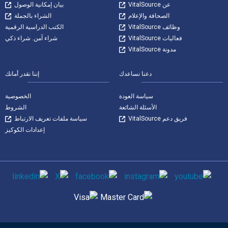
عن VitalSource
بيان إمكانية الوصول
الصحافة والإعلام
الشراء بالجملة
وظائف VitalSource
الكتب الدراسية الرقمية
فعاليات VitalSource
شراء آمن. شراء ذكي
مدونة VitalSource
دعنا نساعدك
إننا نقدر أمانك
سياسة العودة
الخصوصية
الأسئلة الشائعة
الشروط
فريق دعم VitalSource
سياسة ملفات تعريف الارتباط
إعدادات الكوكيز
وسائل التواصل الاجتماعي
طرق الدفع المدعومة