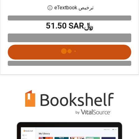
ترخيص eTextbook
افتح مربع حوار الترخيص
﷼‎51.50 SAR