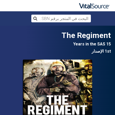
البحث في المتجر برقم ISBN، أو العنوان أ
بحث
تخطي إلى المحتوى الرئيسي
The Regiment
15 Years in the SAS
1st الإصدار