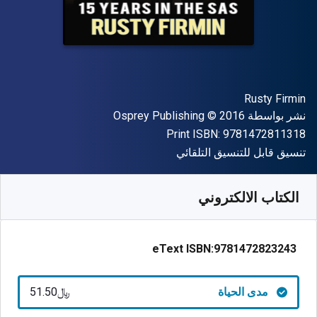
المؤلف (المؤلفون)
Rusty Firmin
الناشر
حقوق الطبع والنشر
نشر بواسطة
© 2016
Osprey Publishing
"ISBN-13 9781472811318"
Print ISBN:
9781472811318
شكل
تنسيق قابل للتنسيق التلقائي
متوفر من
﷼‎
SAR
51.50
SKU:
9781472823243
الكتاب الالكتروني
eText ISBN:
9781472823243
مدى الحياة
﷼‎51.50