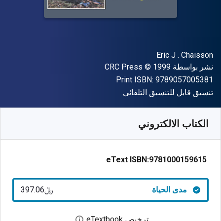
المؤلف (المؤلفون)
Eric J . Chaisson
الناشر
حقوق الطبع والنشر
نشر بواسطة
© 1999
CRC Press
"ISBN-13 9789057005381"
Print ISBN:
9789057005381
شكل
تنسيق قابل للتنسيق التلقائي
متوفر من
﷼‎
SAR
397.06
SKU:
9781000159615
الكتاب الالكتروني
eText ISBN:
9781000159615
مدى الحياة
﷼‎397.06
ترخيص eTextbook
افتح مربع حوار الترخيص