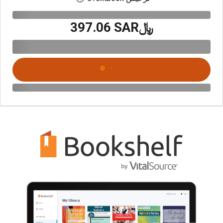
﷼‎397.06 SAR