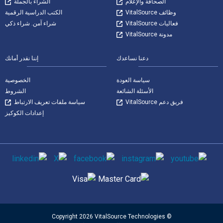
الصحافة والإعلام
الشراء بالجملة
وظائف VitalSource
الكتب الدراسية الرقمية
فعاليات VitalSource
شراء آمن. شراء ذكي
مدونة VitalSource
دعنا نساعدك
إننا نقدر أمانك
سياسة العودة
الخصوصية
الأسئلة الشائعة
الشروط
فريق دعم VitalSource
سياسة ملفات تعريف الارتباط
إعدادات الكوكيز
وسائل التواصل الاجتماعي
طرق الدفع المدعومة
© Copyright 2026 VitalSource Technologies