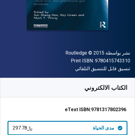
الناشر
حقوق الطبع والنشر
نشر بواسطة
© 2015
Routledge
"ISBN-13 9780415743310"
Print ISBN:
9780415743310
شكل
تنسيق قابل للتنسيق التلقائي
متوفر من
﷼‎
SAR
297.78
SKU:
9781317802396
الكتاب الالكتروني
eText ISBN:
9781317802396
مدى الحياة
﷼‎297.78