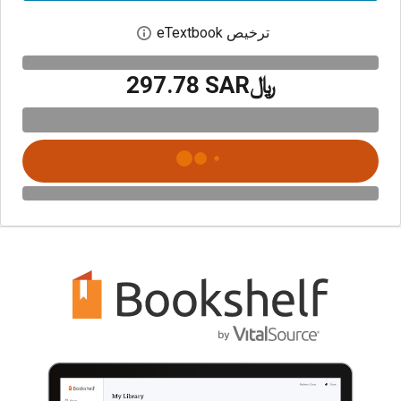
ترخيص eTextbook
افتح مربع حوار الترخيص
﷼‎297.78 SAR