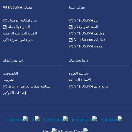
تعرّف علينا
مصادر VitalSource
عن VitalSource
بيان إمكانية الوصول
الصحافة والإعلام
الشراء بالجملة
وظائف VitalSource
الكتب الدراسية الرقمية
فعاليات VitalSource
شراء آمن. شراء ذكي
مدونة VitalSource
دعنا نساعدك
إننا نقدر أمانك
سياسة العودة
الخصوصية
الأسئلة الشائعة
الشروط
فريق دعم VitalSource
سياسة ملفات تعريف الارتباط
إعدادات الكوكيز
وسائل التواصل الاجتماعي
طرق الدفع المدعومة