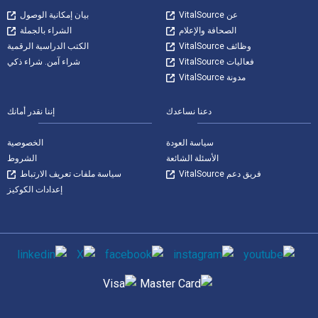
عن VitalSource
بيان إمكانية الوصول
الصحافة والإعلام
الشراء بالجملة
وظائف VitalSource
الكتب الدراسية الرقمية
فعاليات VitalSource
شراء آمن. شراء ذكي
مدونة VitalSource
دعنا نساعدك
إننا نقدر أمانك
سياسة العودة
الخصوصية
الأسئلة الشائعة
الشروط
فريق دعم VitalSource
سياسة ملفات تعريف الارتباط
إعدادات الكوكيز
وسائل التواصل الاجتماعي
طرق الدفع المدعومة