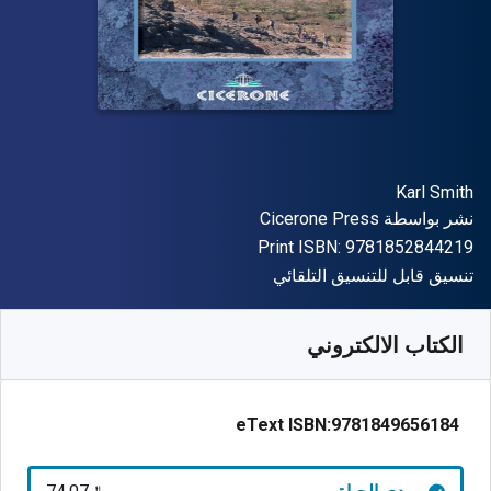
المؤلف (المؤلفون)
Karl Smith
الناشر
نشر بواسطة
Cicerone Press
"ISBN-13 9781852844219"
Print ISBN:
9781852844219
شكل
تنسيق قابل للتنسيق التلقائي
متوفر من
﷼‎
SAR
74.07
SKU:
9781849656184
الكتاب الالكتروني
eText ISBN:
9781849656184