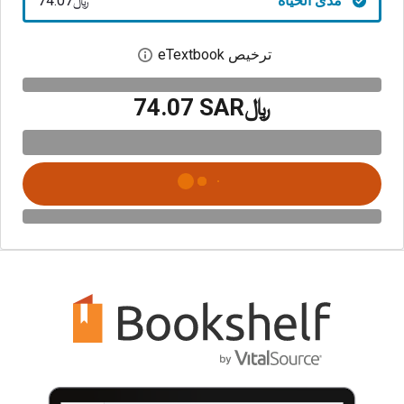
مدى الحياة
﷼‎74.07
ترخيص eTextbook
افتح مربع حوار الترخيص
﷼‎74.07 SAR