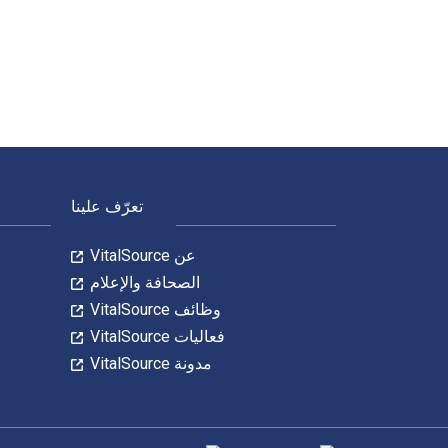
Trend Following: How to Make a Fortune in Bull, Bear, and Black Swan Markets 5th الإصدار تمت الكتابة بواسطة Michael W. Covel; Barry Ritholtz وتم النشر بواسطة John Wiley & Sons P&T. الأرقام الدولية المعيارية للكتب الدراسية الإلكترونية والرقمية لـ Trend Following: How to Make a Fortune in Bull, Bear, and Black Swan Markets هي 9781119371908, 119371902
لتنقل في التذييل
تعرّف علينا
عن VitalSource
الصحافة والإعلام
وظائف VitalSource
فعاليات VitalSource
مدونة VitalSource