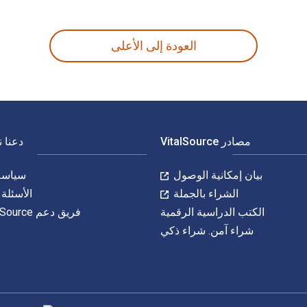
1 و الأرقام الدولية المعيارية للكتاب (ISBN) هي 9781119371878, 1119371872. وفّر حتى 80% في مقابل الطباعة عن طريق الانتقال إلى الحياة الرقمية من خلال VitalSource.
العودة إلى الأعلى
مصادر VitalSource
دعنا 
بيان إمكانية الوصول
سياسة 
الشراء بالجملة
الأسئلة 
الكتب الدراسية الرقمية
فريق دعم VitalSource
شراء آمن. شراء ذكي