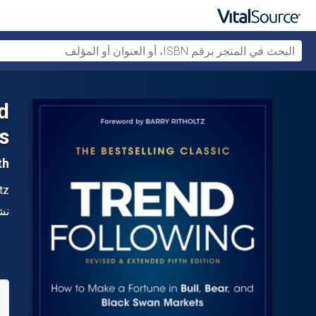
d
s
5th ال
ال
tz
الن
نش
متو
08