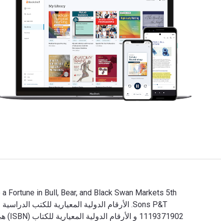
1119371902 و الأرقام الدولية المعيارية للكتاب (ISBN) هي 9781119371878, 1119371872. وفّر حتى 80% في مقابل الطباعة عن طريق الانتقال إلى الحياة الرقمية من خلال VitalSource.