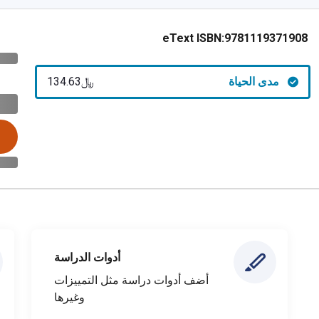
eText ISBN:
9781119371908
مدى الحياة
﷼‎134.63
أدوات الدراسة
أضف أدوات دراسة مثل التمييزات
وغيرها