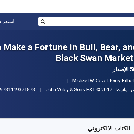
البحث في المتجر برقم ISBN، أو العنوان أو 
استعرا
بحث
 Make a Fortune in Bull, Bear, an
Black Swan Market
إصدار
مؤلف (المؤلفون)
Michael W. Covel; Barry Rithol
اشر
حقوق الطبع والنشر
ر بواسطة
© 2017
John Wiley & Sons P&T
9781119371878
فر من
﷼‎
SAR
134.63
SKU:
97811193719
الكتاب الالكتروني