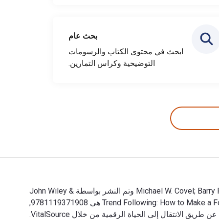
بحث عام
ابحث في محتوى الكتاب والرسومات
التوضيحية وكراس التمارين.
Trend Following: How to Make a Fortune in Bull, Bear, and Black Swan Markets 5th الإصدار تمت الكتابة بواسطة Michael W. Covel; Barry Ritholtz وتم النشر بواسطة John Wiley &
Sons P&T. الأرقام الدولية المعيارية للكتب الدراسية الإلكترونية والرقمية لـ Trend Following: How to Make a Fortune in Bull, Bear, and Black Swan Markets هي 9781119371908,