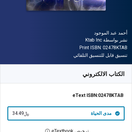
المؤلف (المؤلفون)
أحمد عبد الموجود
الناشر
نشر بواسطة
Ktab Inc
"ISBN-13 02478KTAB"
Print ISBN:
02478KTAB
شكل
تنسيق قابل للتنسيق التلقائي
متوفر من
﷼‎
SAR
34.49
SKU:
02478KTAB
الكتاب الالكتروني
eText ISBN:
02478KTAB
مدى الحياة
﷼‎34.49
ترخيص eTextbook
افتح مربع حوار الترخيص