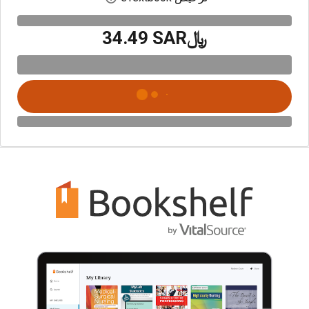
﷼‎34.49 SAR