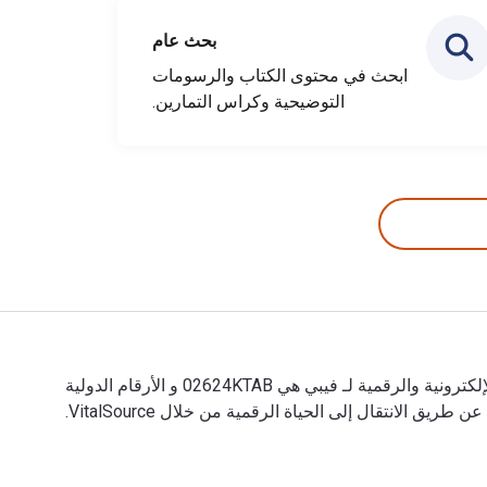
بحث عام
ابحث في محتوى الكتاب والرسومات
التوضيحية وكراس التمارين.
فيبي 1st الإصدار تمت الكتابة بواسطة عبدالله عبد الفادي وتم النشر بواسطة Ktab Inc. الأرقام الدولية المعيارية للكتب الدراسية الإلكترونية والرقمية لـ فيبي هي 02624KTAB و الأرقام الدولية