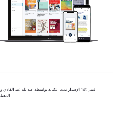
المعيارية للكتاب (ISBN) هي 02624KTAB. وفّر 
فيبي 1st الإصدار تمت الكتابة بواسطة عبدالله عبد الفادي وتم النشر بواسطة Ktab Inc. الأرقام الدولية المعيارية للكتب الدراسية الإلكترونية والرقمية لـ فيبي هي 02624KTAB و الأرقام الدولية المعيارية للكتاب (ISBN) هي 02624KTAB. وفّر حتى 80% في مقابل الطباعة عن طريق الانتقال إلى الحياة الرقمية من خلال VitalSource.