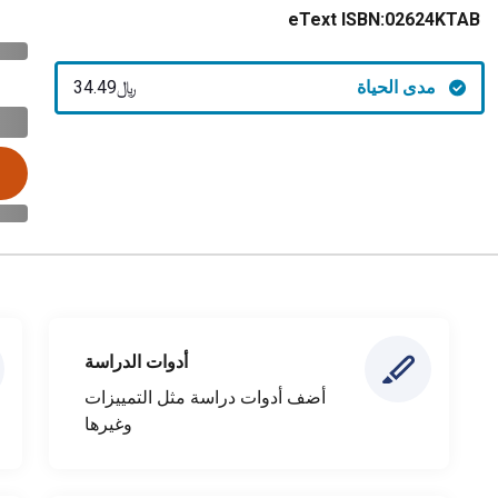
eText ISBN:
02624KTAB
مدى الحياة
﷼‎34.49
أدوات الدراسة
أضف أدوات دراسة مثل التمييزات
وغيرها