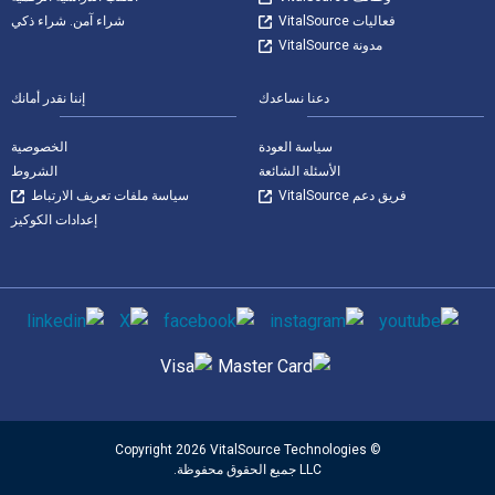
فعاليات VitalSource
شراء آمن. شراء ذكي
مدونة VitalSource
دعنا نساعدك
إننا نقدر أمانك
سياسة العودة
الخصوصية
الأسئلة الشائعة
الشروط
فريق دعم VitalSource
سياسة ملفات تعريف الارتباط
إعدادات الكوكيز
وسائل التواصل الاجتماعي
طرق الدفع المدعومة
© Copyright 2026 VitalSource Technologies
LLC جميع الحقوق محفوظة.