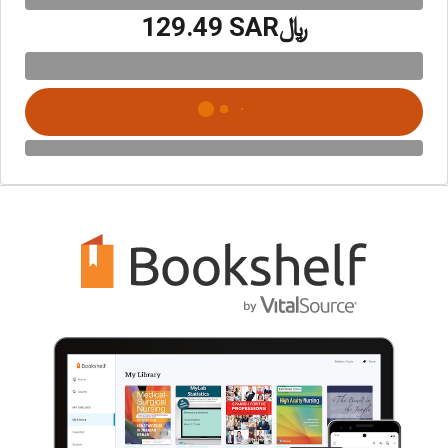
﷼‎129.49 SAR