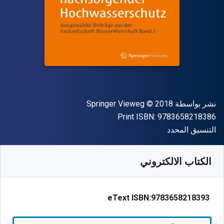
الناشر
حقوق الطبع والنشر
نشر بواسطة
© 2018
Springer Vieweg
"ISBN-13 9783658218386"
Print ISBN:
9783658218386
شكل
التنسيق المحدد
متوفر من
﷼‎
SAR
84.17
SKU:
9783658218393R30
الكتاب الالكتروني
eText ISBN:
9783658218393