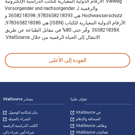
Vieweg. الأرقام الدولية المعيارية للكتب الدراسية الإلكترونية
والرقمية لـ Vorsorgender und nachsorgender
Hochwasserschutz هي 9783658218393, 3658218398 و
الأرقام الدولية المعيارية للكتاب (ISBN) هي 9783658218386,
365821838X. وفّر حتى 80% في مقابل الطباعة عن طريق
الانتقال إلى الحياة الرقمية من خلال VitalSource.
Vorsorgender und nachsorgender Hochwasserschutz: Ausgewählte Beiträge aus der Fachzeitschrift WasserWirtschaft Band 2 وتم النشر بواسطة Springer Vieweg. الأرقام الدولية المعيارية للكتب الدراسية الإلكترونية والرقمية لـ schutz
العودة إلى الأعلى
لتنقل في التذييل
تعرّف علينا
مصادر VitalSource
عن VitalSource
بيان إمكانية الوصول
الصحافة والإعلام
الشراء بالجملة
وظائف VitalSource
الكتب الدراسية الرقمية
فعاليات VitalSource
شراء آمن. شراء ذكي