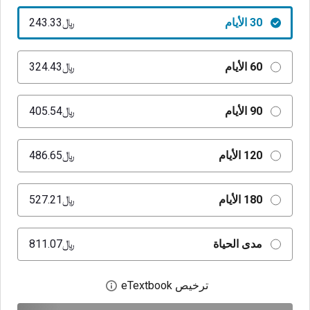
30 الأيام
﷼‎243.33
60 الأيام
﷼‎324.43
90 الأيام
﷼‎405.54
120 الأيام
﷼‎486.65
180 الأيام
﷼‎527.21
مدى الحياة
﷼‎811.07
ترخيص eTextbook
افتح مربع حوار الترخيص