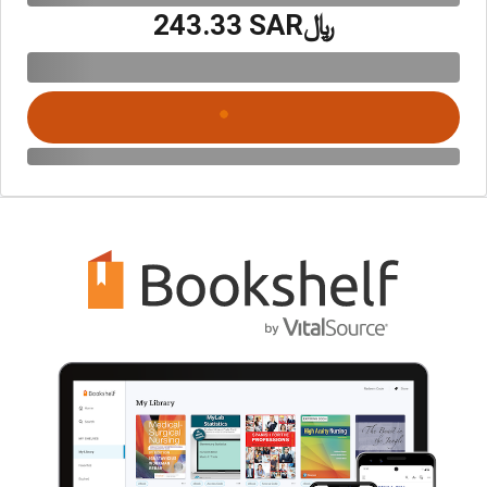
﷼‎243.33 SAR