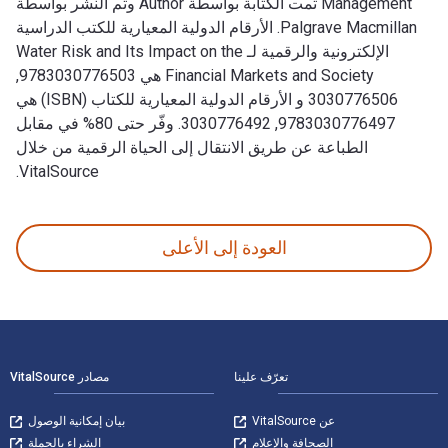
Management تمت الكتابة بواسطة Author وتم النشر بواسطة
Palgrave Macmillan. الأرقام الدولية المعيارية للكتب الدراسية
الإلكترونية والرقمية لـ Water Risk and Its Impact on the
Financial Markets and Society هي 9783030776503,
3030776506 و الأرقام الدولية المعيارية للكتاب (ISBN) هي
9783030776497, 3030776492. وفّر حتى 80% في مقابل
الطباعة عن طريق الانتقال إلى الحياة الرقمية من خلال
VitalSource.
Water Risk and Its Impact on the Financial Markets and Society: New Developments in Risk Assessment and Management تمت الكتابة بواسطة Author وتم النشر بواسطة Palgrave Macmillan. الأرقام الدولية المعيارية للكتب الدراسية الإلكترونية والرقمية لـ Society
العودة إلى الأعلى
لتنقل في التذييل
تعرّف علينا
مصادر VitalSource
عن VitalSource
بيان إمكانية الوصول
الصحافة والإعلام
الشراء بالجملة