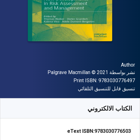
المؤلف (المؤلفون)
Author
الناشر
حقوق الطبع والنشر
نشر بواسطة
© 2021
Palgrave Macmillan
"ISBN-13 9783030776497"
Print ISBN:
9783030776497
شكل
تنسيق قابل للتنسيق التلقائي
متوفر من
﷼‎
SAR
243.33
SKU:
9783030776503R30
الكتاب الالكتروني
eText ISBN:
9783030776503