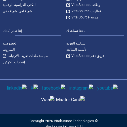
وظائف VitalSource
الكتب الدراسية الرقمية
فعاليات VitalSource
شراء آمن. شراء ذكي
مدونة VitalSource
دعنا نساعدك
إننا نقدر أمانك
سياسة العودة
الخصوصية
الأسئلة الشائعة
الشروط
فريق دعم VitalSource
سياسة ملفات تعريف الارتباط
إعدادات الكوكيز
وسائل التواصل الاجتماعي
طرق الدفع المدعومة
© Copyright 2026 VitalSource Technologies
LLC جميع الحقوق محفوظة.