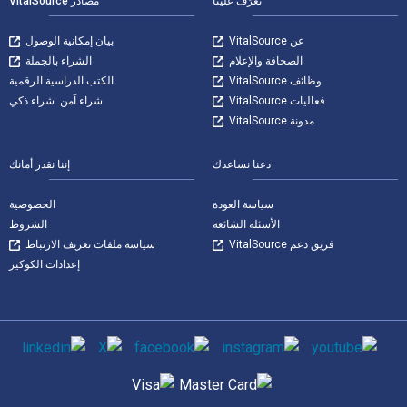
تعرّف علينا
مصادر VitalSource
عن VitalSource
بيان إمكانية الوصول
الصحافة والإعلام
الشراء بالجملة
وظائف VitalSource
الكتب الدراسية الرقمية
فعاليات VitalSource
شراء آمن. شراء ذكي
مدونة VitalSource
دعنا نساعدك
إننا نقدر أمانك
سياسة العودة
الخصوصية
الأسئلة الشائعة
الشروط
فريق دعم VitalSource
سياسة ملفات تعريف الارتباط
إعدادات الكوكيز
وسائل التواصل الاجتماعي
طرق الدفع المدعومة