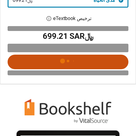
مدى الحياة
﷼‎699.21
ترخيص eTextbook
افتح مربع حوار الترخيص
﷼‎699.21 SAR