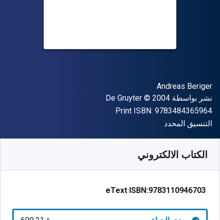
المؤلف (المؤلفون)
Andreas Beriger
الناشر
حقوق الطبع والنشر
نشر بواسطة
© 2004
De Gruyter
"ISBN-13 9783484365964"
Print ISBN:
9783484365964
شكل
التنسيق المحدد
متوفر من
﷼‎
SAR
699.21
SKU:
9783110946703
الكتاب الالكتروني
eText ISBN:
9783110946703