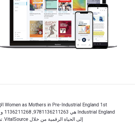
Women as Mothers in Pre-Industrial England 1st الإصدار وتم النشر بواسطة Routledge. الأرقام الدولية المعيارية للكتب الدراسية الإلكترونية والرقمية لـ Women as Mothers in Pre-Industrial England هي 9781136211263, 1136211268 و الأرقام الدولية المعيارية للكتاب (ISBN) هي 9780415752527, 0415752523. وفّر حتى 80% في مقابل الطباعة عن طريق الانتقال إلى الحياة الرقمية من خلال VitalSource. تشمل الأرقام الدولية المعيارية للكتاب (ISBN) للكتاب الدراسي الإلكتروني 9780415633376, 9780203095089, 9781136211270, 9781136211225, 9781283919807.