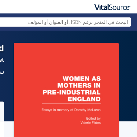
d
1st ال
الن
نش
متو
63