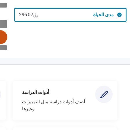
مدى الحياة
﷼‎296.07
أدوات الدراسة
أضف أدوات دراسة مثل التمييزات
وغيرها