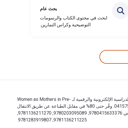
بحث عام
ابحث في محتوى الكتاب والرسومات
التوضيحية وكراس التمارين.
Women as Mothers in Pre-Industrial England 1st الإصدار وتم النشر بواسطة Routledge. الأرقام الدولية المعيارية للكتب الدراسية الإلكترونية والرقمية لـ Women as Mothers in Pre-
Industrial England هي 9781136211263, 1136211268 و الأرقام الدولية المعيارية للكتاب (ISBN) هي 9780415752527, 0415752523. وفّر حتى 80% في مقابل الطباعة عن طريق الانتقال
إلى الحياة الرقمية من خلال VitalSource. تشمل الأرقام الدولية المعيارية للكتاب (ISBN) للكتاب الدراسي الإلكتروني 9780415633376, 9780203095089, 9781136211270,
9781136211225, 9781283919807.