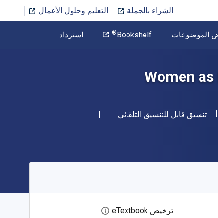
الشراء بالجملة
التعليم وحلول الأعمال
المؤلف
®
ض الموضوعات
Bookshelf
استرداد
تخطي إلى المحتوى الرئيسي
Women as M
شكل
تنسيق قابل للتنسيق التلقائي
ترخيص eTextbook
افتح مربع حوار الترخيص الرقمي