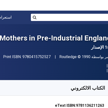
البحث في المتجر برقم ISBN، أو العنوان أو 
استعرا
بحث
others in Pre-Industrial Englan
إصدار
"ISBN-13 9780415752527"
اشر
حقوق الطبع والنشر
ر بواسطة
© 1990
Routledge
9780415752527
Print ISBN:
فر من
﷼‎
SAR
296.07
SKU:
97811362112
الكتاب الالكتروني
eText ISBN:
9781136211263