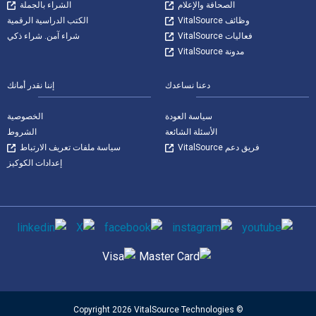
الصحافة والإعلام
الشراء بالجملة
وظائف VitalSource
الكتب الدراسية الرقمية
فعاليات VitalSource
شراء آمن. شراء ذكي
مدونة VitalSource
دعنا نساعدك
إننا نقدر أمانك
سياسة العودة
الخصوصية
الأسئلة الشائعة
الشروط
فريق دعم VitalSource
سياسة ملفات تعريف الارتباط
إعدادات الكوكيز
وسائل التواصل الاجتماعي
طرق الدفع المدعومة
© Copyright 2026 VitalSource Technologies