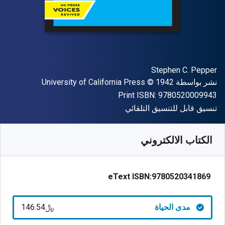
المؤلف (المؤلفون)
Stephen C. Pepper
الناشر
حقوق الطبع والنشر
نشر بواسطة
© 1942
University of California Press
"ISBN-13 9780520009943"
Print ISBN:
9780520009943
شكل
تنسيق قابل للتنسيق التلقائي
متوفر من
﷼‎
SAR
146.54
SKU:
9780520341869
الكتاب الالكتروني
eText ISBN:
9780520341869
مدى الحياة
﷼‎146.54