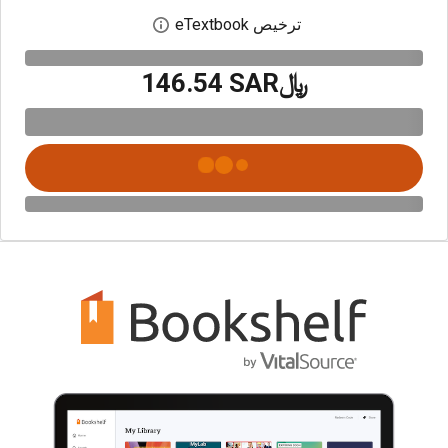
ترخيص eTextbook
افتح مربع حوار الترخيص
﷼‎146.54 SAR