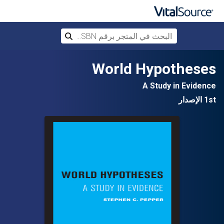
البحث في المتجر برقم ISBN، أو العنوان أ
بحث
تخطي إلى المحتوى الرئيسي
World Hypotheses
A Study in Evidence
1st الإصدار