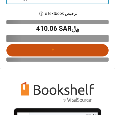
ترخيص eTextbook
افتح مربع حوار الترخيص
﷼‎410.06 SAR