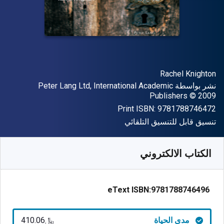
المؤلف (المؤلفون)
Rachel Knighton
الناشر
نشر بواسطة
Peter Lang Ltd, International Academic
حقوق الطبع والنشر
Publishers
© 2009
"ISBN-13 9781788746472"
Print ISBN:
9781788746472
شكل
تنسيق قابل للتنسيق التلقائي
متوفر من
﷼‎
SAR
410.06
SKU:
9781788746496
الكتاب الالكتروني
eText ISBN:
9781788746496
مدى الحياة
﷼‎410.06