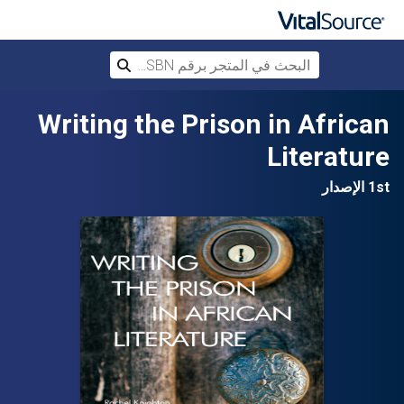
البحث في المتجر برقم ISBN، أو العنوان أ
بحث
تخطي إلى المحتوى الرئيسي
Writing the Prison in African
Literature
1st الإصدار