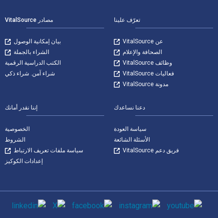
تعرّف علينا
مصادر VitalSource
عن VitalSource
بيان إمكانية الوصول
الصحافة والإعلام
الشراء بالجملة
وظائف VitalSource
الكتب الدراسية الرقمية
فعاليات VitalSource
شراء آمن. شراء ذكي
مدونة VitalSource
دعنا نساعدك
إننا نقدر أمانك
سياسة العودة
الخصوصية
الأسئلة الشائعة
الشروط
فريق دعم VitalSource
سياسة ملفات تعريف الارتباط
إعدادات الكوكيز
وسائل التواصل الاجتماعي