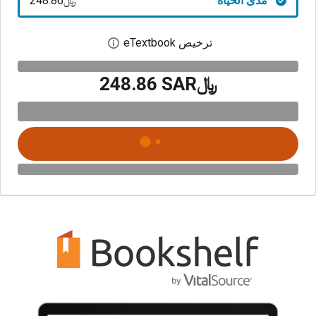
مدى الحياة
﷼‎248.86
ترخيص eTextbook
افتح مربع حوار الترخيص
﷼‎248.86 SAR