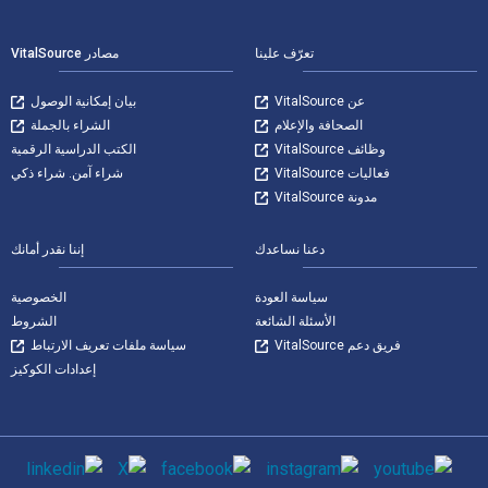
لتنقل في التذييل
تعرّف علينا
مصادر VitalSource
عن VitalSource
بيان إمكانية الوصول
الصحافة والإعلام
الشراء بالجملة
وظائف VitalSource
الكتب الدراسية الرقمية
فعاليات VitalSource
شراء آمن. شراء ذكي
مدونة VitalSource
دعنا نساعدك
إننا نقدر أمانك
سياسة العودة
الخصوصية
الأسئلة الشائعة
الشروط
فريق دعم VitalSource
سياسة ملفات تعريف الارتباط
إعدادات الكوكيز
وسائل التواصل الاجتماعي