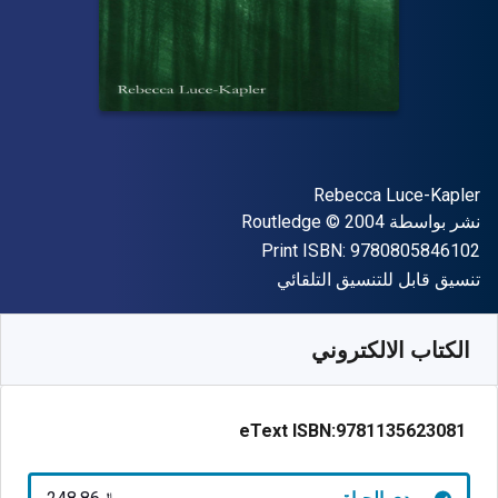
المؤلف (المؤلفون)
Rebecca Luce-Kapler
الناشر
حقوق الطبع والنشر
نشر بواسطة
© 2004
Routledge
"ISBN-13 9780805846102"
Print ISBN:
9780805846102
شكل
تنسيق قابل للتنسيق التلقائي
متوفر من
﷼‎
SAR
248.86
SKU:
9781135623081
الكتاب الالكتروني
eText ISBN:
9781135623081